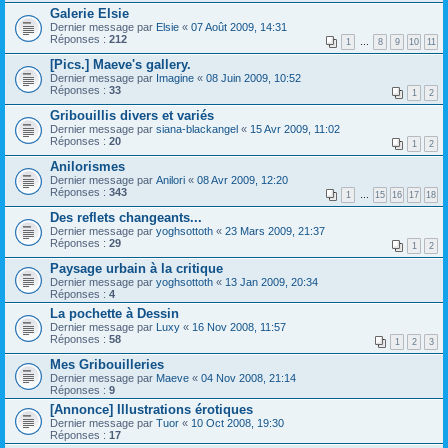
Galerie Elsie
Dernier message par
Elsie
«
07 Août 2009, 14:31
Réponses :
212
1
…
8
9
10
11
[Pics.] Maeve's gallery.
Dernier message par
Imagine
«
08 Juin 2009, 10:52
Réponses :
33
1
2
Gribouillis divers et variés
Dernier message par
siana-blackangel
«
15 Avr 2009, 11:02
Réponses :
20
1
2
Anilorismes
Dernier message par
Anilori
«
08 Avr 2009, 12:20
Réponses :
343
1
…
15
16
17
18
Des reflets changeants...
Dernier message par
yoghsottoth
«
23 Mars 2009, 21:37
Réponses :
29
1
2
Paysage urbain à la critique
Dernier message par
yoghsottoth
«
13 Jan 2009, 20:34
Réponses :
4
La pochette à Dessin
Dernier message par
Luxy
«
16 Nov 2008, 11:57
Réponses :
58
1
2
3
Mes Gribouilleries
Dernier message par
Maeve
«
04 Nov 2008, 21:14
Réponses :
9
[Annonce] Illustrations érotiques
Dernier message par
Tuor
«
10 Oct 2008, 19:30
Réponses :
17