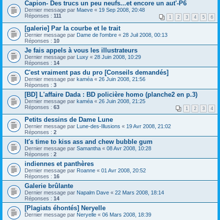
Capion- Des trucs un peu neufs...et encore un aut'-P6
Dernier message par
Maeve
«
19 Sep 2008, 20:48
Réponses :
111
1
2
3
4
5
6
[galerie] Par la courbe et le trait
Dernier message par
Dame de l'ombre
«
28 Juil 2008, 00:13
Réponses :
10
Je fais appels à vous les illustrateurs
Dernier message par
Luxy
«
28 Juin 2008, 10:29
Réponses :
14
C'est vraiment pas du pro [Conseils demandés]
Dernier message par
kaméa
«
26 Juin 2008, 21:56
Réponses :
3
[BD] L'affaire Dada : BD policière homo (planche2 en p.3)
Dernier message par
kaméa
«
26 Juin 2008, 21:25
Réponses :
63
1
2
3
4
Petits dessins de Dame Lune
Dernier message par
Lune-des-Illusions
«
19 Avr 2008, 21:02
Réponses :
2
It's time to kiss ass and chew bubble gum
Dernier message par
Samantha
«
08 Avr 2008, 10:28
Réponses :
2
indiennes et panthères
Dernier message par
Roanne
«
01 Avr 2008, 20:52
Réponses :
16
Galerie brûlante
Dernier message par
Napalm Dave
«
22 Mars 2008, 18:14
Réponses :
14
[Plagiats éhontés] Neryelle
Dernier message par
Neryelle
«
06 Mars 2008, 18:39