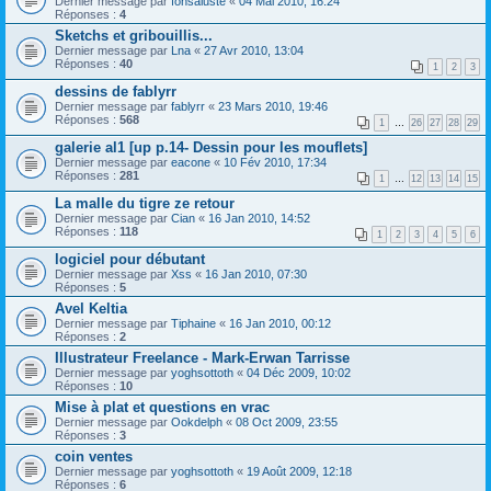
Dernier message par
fonsaluste
«
04 Mai 2010, 16:24
Réponses :
4
Sketchs et gribouillis...
Dernier message par
Lna
«
27 Avr 2010, 13:04
Réponses :
40
1
2
3
dessins de fablyrr
Dernier message par
fablyrr
«
23 Mars 2010, 19:46
Réponses :
568
1
…
26
27
28
29
galerie al1 [up p.14- Dessin pour les mouflets]
Dernier message par
eacone
«
10 Fév 2010, 17:34
Réponses :
281
1
…
12
13
14
15
La malle du tigre ze retour
Dernier message par
Cian
«
16 Jan 2010, 14:52
Réponses :
118
1
2
3
4
5
6
logiciel pour débutant
Dernier message par
Xss
«
16 Jan 2010, 07:30
Réponses :
5
Avel Keltia
Dernier message par
Tiphaine
«
16 Jan 2010, 00:12
Réponses :
2
Illustrateur Freelance - Mark-Erwan Tarrisse
Dernier message par
yoghsottoth
«
04 Déc 2009, 10:02
Réponses :
10
Mise à plat et questions en vrac
Dernier message par
Ookdelph
«
08 Oct 2009, 23:55
Réponses :
3
coin ventes
Dernier message par
yoghsottoth
«
19 Août 2009, 12:18
Réponses :
6