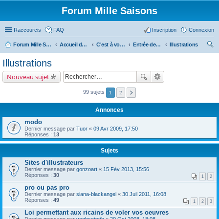
Forum Mille Saisons
Raccourcis
FAQ
Inscription
Connexion
Forum Mille Saisons
Accueil du forum
C'est à vous !
Entrée des artistes
Illustrations
ec
Illustrations
her
Nouveau sujet
ch
er
99 sujets
1
2
Annonces
modo
Dernier message par
Tuor
«
09 Avr 2009, 17:50
Réponses :
13
Sujets
Sites d'illustrateurs
Dernier message par
gonzoart
«
15 Fév 2013, 15:56
Réponses :
30
1
2
pro ou pas pro
Dernier message par
siana-blackangel
«
30 Juil 2011, 16:08
Réponses :
49
1
2
3
Loi permettant aux ricains de voler vos oeuvres