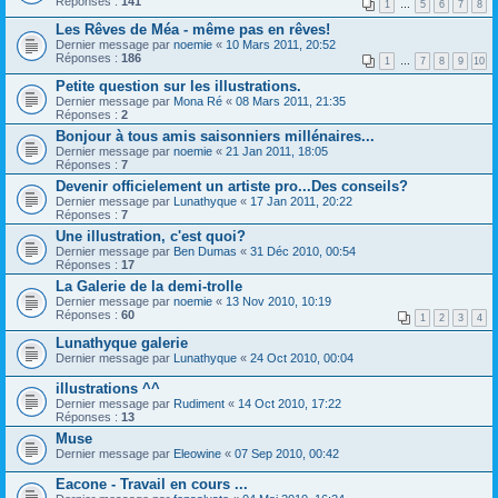
Réponses :
141
1
…
5
6
7
8
Les Rêves de Méa - même pas en rêves!
Dernier message par
noemie
«
10 Mars 2011, 20:52
Réponses :
186
1
…
7
8
9
10
Petite question sur les illustrations.
Dernier message par
Mona Ré
«
08 Mars 2011, 21:35
Réponses :
2
Bonjour à tous amis saisonniers millénaires...
Dernier message par
noemie
«
21 Jan 2011, 18:05
Réponses :
7
Devenir officielement un artiste pro...Des conseils?
Dernier message par
Lunathyque
«
17 Jan 2011, 20:22
Réponses :
7
Une illustration, c'est quoi?
Dernier message par
Ben Dumas
«
31 Déc 2010, 00:54
Réponses :
17
La Galerie de la demi-trolle
Dernier message par
noemie
«
13 Nov 2010, 10:19
Réponses :
60
1
2
3
4
Lunathyque galerie
Dernier message par
Lunathyque
«
24 Oct 2010, 00:04
illustrations ^^
Dernier message par
Rudiment
«
14 Oct 2010, 17:22
Réponses :
13
Muse
Dernier message par
Eleowine
«
07 Sep 2010, 00:42
Eacone - Travail en cours ...