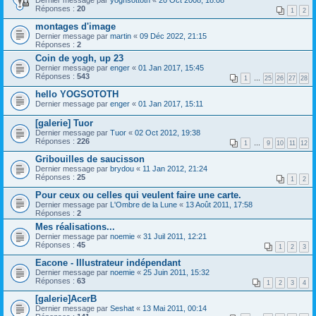
Dernier message par
yoghsottoth
«
20 Oct 2008, 18:08
Réponses :
20
1
2
montages d'image
Dernier message par
martin
«
09 Déc 2022, 21:15
Réponses :
2
Coin de yogh, up 23
Dernier message par
enger
«
01 Jan 2017, 15:45
Réponses :
543
1
…
25
26
27
28
hello YOGSOTOTH
Dernier message par
enger
«
01 Jan 2017, 15:11
[galerie] Tuor
Dernier message par
Tuor
«
02 Oct 2012, 19:38
Réponses :
226
1
…
9
10
11
12
Gribouilles de saucisson
Dernier message par
brydou
«
11 Jan 2012, 21:24
Réponses :
25
1
2
Pour ceux ou celles qui veulent faire une carte.
Dernier message par
L'Ombre de la Lune
«
13 Août 2011, 17:58
Réponses :
2
Mes réalisations...
Dernier message par
noemie
«
31 Juil 2011, 12:21
Réponses :
45
1
2
3
Eacone - Illustrateur indépendant
Dernier message par
noemie
«
25 Juin 2011, 15:32
Réponses :
63
1
2
3
4
[galerie]AcerB
Dernier message par
Seshat
«
13 Mai 2011, 00:14