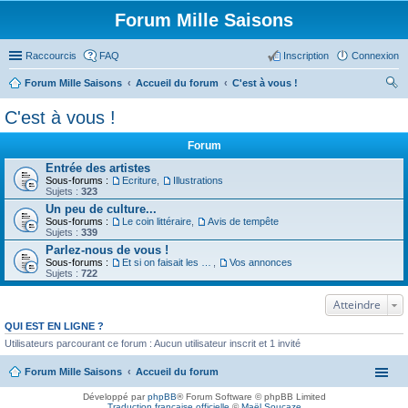
Forum Mille Saisons
Raccourcis
FAQ
Inscription
Connexion
Forum Mille Saisons
Accueil du forum
C'est à vous !
ec
C'est à vous !
her
Forum
ch
Entrée des artistes
er
Sous-forums :
Ecriture
,
Illustrations
Sujets :
323
Un peu de culture...
Sous-forums :
Le coin littéraire
,
Avis de tempête
Sujets :
339
Parlez-nous de vous !
Sous-forums :
Et si on faisait les présentations
,
Vos annonces
Sujets :
722
Atteindre
QUI EST EN LIGNE ?
Utilisateurs parcourant ce forum : Aucun utilisateur inscrit et 1 invité
Forum Mille Saisons
Accueil du forum
Développé par
phpBB
® Forum Software © phpBB Limited
Traduction française officielle
©
Maël Soucaze