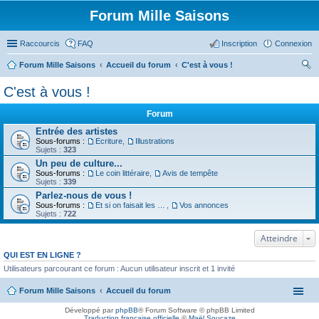
Forum Mille Saisons
Raccourcis
FAQ
Inscription
Connexion
Forum Mille Saisons
Accueil du forum
C'est à vous !
ec
C'est à vous !
her
Forum
ch
Entrée des artistes
er
Sous-forums :
Ecriture
,
Illustrations
Sujets :
323
Un peu de culture...
Sous-forums :
Le coin littéraire
,
Avis de tempête
Sujets :
339
Parlez-nous de vous !
Sous-forums :
Et si on faisait les présentations
,
Vos annonces
Sujets :
722
Atteindre
QUI EST EN LIGNE ?
Utilisateurs parcourant ce forum : Aucun utilisateur inscrit et 1 invité
Forum Mille Saisons
Accueil du forum
Développé par
phpBB
® Forum Software © phpBB Limited
Traduction française officielle
©
Maël Soucaze