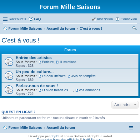
Forum Mille Saisons
Raccourcis
FAQ
Inscription
Connexion
Forum Mille Saisons
Accueil du forum
C'est à vous !
ec
C'est à vous !
her
Forum
ch
Entrée des artistes
er
Sous-forums :
Ecriture
,
Illustrations
Sujets :
323
Un peu de culture...
Sous-forums :
Le coin littéraire
,
Avis de tempête
Sujets :
339
Parlez-nous de vous !
Sous-forums :
Et si on faisait les présentations
,
Vos annonces
Sujets :
722
Atteindre
QUI EST EN LIGNE ?
Utilisateurs parcourant ce forum : Aucun utilisateur inscrit et 2 invités
Forum Mille Saisons
Accueil du forum
Développé par
phpBB
® Forum Software © phpBB Limited
Traduction française officielle
©
Maël Soucaze