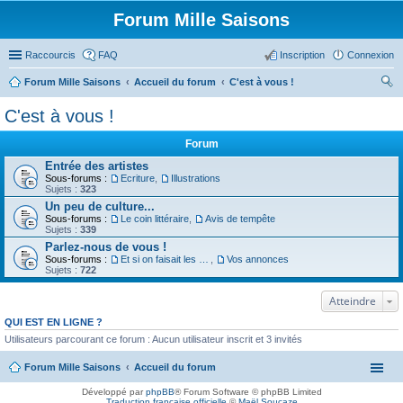
Forum Mille Saisons
Raccourcis
FAQ
Inscription
Connexion
Forum Mille Saisons
Accueil du forum
C'est à vous !
ec
C'est à vous !
her
Forum
ch
Entrée des artistes
er
Sous-forums :
Ecriture
,
Illustrations
Sujets :
323
Un peu de culture...
Sous-forums :
Le coin littéraire
,
Avis de tempête
Sujets :
339
Parlez-nous de vous !
Sous-forums :
Et si on faisait les présentations
,
Vos annonces
Sujets :
722
Atteindre
QUI EST EN LIGNE ?
Utilisateurs parcourant ce forum : Aucun utilisateur inscrit et 3 invités
Forum Mille Saisons
Accueil du forum
Développé par
phpBB
® Forum Software © phpBB Limited
Traduction française officielle
©
Maël Soucaze