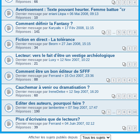
Réponses :
66
1
2
3
4
Avertissement : Texte pouvant heurter. Femme battue "cr
Dernier message par
eriani Llopa
«
06 Mai 2008, 09:13
Réponses :
10
Comment définir la Fantasy ?
Dernier message par
Karyalis
«
17 Fév 2008, 11:15
Réponses :
141
1
…
5
6
7
8
Fiction en direct - La tolérance
Dernier message par
Beorn
«
27 Jan 2008, 15:15
Réponses :
34
1
2
Lecteur: vers le fait d'être un vestige archéologique
Dernier message par
Luxy
«
12 Nov 2007, 10:22
Réponses :
21
1
2
Comment être un bon éditeur de SFFF
Dernier message par
Ferrand
«
15 Oct 2007, 23:36
Réponses :
88
1
2
3
4
5
Cauchemar à venir ou dramatisation ?
Dernier message par
IreneDelse
«
12 Sep 2007, 16:20
Réponses :
60
1
2
3
4
Editer des auteurs, pourquoi faire ?
Dernier message par
lambertine
«
07 Sep 2007, 17:47
Réponses :
190
1
…
7
8
9
10
Plus d'écrivains que de lecteurs?
Dernier message par
Ferrand
«
04 Juin 2007, 02:12
Réponses :
39
1
2
Afficher les sujets publiés depuis :