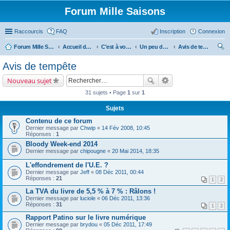
Forum Mille Saisons
Raccourcis
FAQ
Inscription
Connexion
Forum Mille Saisons
Accueil du forum
C'est à vous !
Un peu de culture...
Avis de tempête
ec
Avis de tempête
her
Nouveau sujet
ch
31 sujets • Page
1
sur
1
er
Sujets
Contenu de ce forum
Dernier message par
Chwip
«
14 Fév 2008, 10:45
Réponses :
1
Bloody Week-end 2014
Dernier message par
chipougne
«
20 Mai 2014, 18:35
L'effondrement de l'U.E. ?
Dernier message par
Jeff
«
08 Déc 2011, 00:44
Réponses :
21
1
2
La TVA du livre de 5,5 % à 7 % : Râlons !
Dernier message par
luciole
«
06 Déc 2011, 13:36
Réponses :
31
1
2
Rapport Patino sur le livre numérique
Dernier message par
brydou
«
05 Déc 2011, 17:49