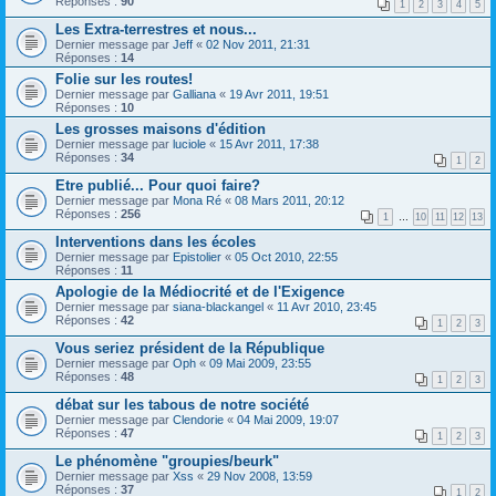
Réponses :
90
1
2
3
4
5
Les Extra-terrestres et nous...
Dernier message par
Jeff
«
02 Nov 2011, 21:31
Réponses :
14
Folie sur les routes!
Dernier message par
Galliana
«
19 Avr 2011, 19:51
Réponses :
10
Les grosses maisons d'édition
Dernier message par
luciole
«
15 Avr 2011, 17:38
Réponses :
34
1
2
Etre publié... Pour quoi faire?
Dernier message par
Mona Ré
«
08 Mars 2011, 20:12
Réponses :
256
1
…
10
11
12
13
Interventions dans les écoles
Dernier message par
Epistolier
«
05 Oct 2010, 22:55
Réponses :
11
Apologie de la Médiocrité et de l'Exigence
Dernier message par
siana-blackangel
«
11 Avr 2010, 23:45
Réponses :
42
1
2
3
Vous seriez président de la République
Dernier message par
Oph
«
09 Mai 2009, 23:55
Réponses :
48
1
2
3
débat sur les tabous de notre société
Dernier message par
Clendorie
«
04 Mai 2009, 19:07
Réponses :
47
1
2
3
Le phénomène "groupies/beurk"
Dernier message par
Xss
«
29 Nov 2008, 13:59
Réponses :
37
1
2