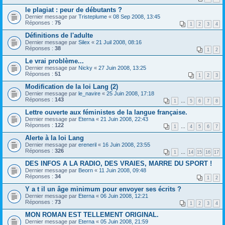
le plagiat : peur de débutants ?
Dernier message par
Tristeplume
«
08 Sep 2008, 13:45
Réponses :
75
1
2
3
4
Définitions de l'adulte
Dernier message par
Silex
«
21 Juil 2008, 08:16
Réponses :
38
1
2
Le vrai problème...
Dernier message par
Nicky
«
27 Juin 2008, 13:25
Réponses :
51
1
2
3
Modification de la loi Lang (2)
Dernier message par
le_navire
«
25 Juin 2008, 17:18
Réponses :
143
1
…
5
6
7
8
Lettre ouverte aux féministes de la langue française.
Dernier message par
Eterna
«
21 Juin 2008, 22:43
Réponses :
122
1
…
4
5
6
7
Alerte à la loi Lang
Dernier message par
ereneril
«
16 Juin 2008, 23:55
Réponses :
326
1
…
14
15
16
17
DES INFOS A LA RADIO, DES VRAIES, MARRE DU SPORT !
Dernier message par
Beorn
«
11 Juin 2008, 09:48
Réponses :
34
1
2
Y a t il un âge minimum pour envoyer ses écrits ?
Dernier message par
Eterna
«
06 Juin 2008, 12:21
Réponses :
73
1
2
3
4
MON ROMAN EST TELLEMENT ORIGINAL.
Dernier message par
Eterna
«
05 Juin 2008, 21:59