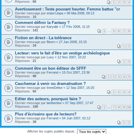
Réponses :
66
1
2
3
4
Avertissement : Texte pouvant heurter. Femme battue "cr
Dernier message par
eriani Llopa
«
06 Mai 2008, 09:13
Réponses :
10
Comment définir la Fantasy ?
Dernier message par
Karyalis
«
17 Fév 2008, 11:15
Réponses :
141
1
…
5
6
7
8
Fiction en direct - La tolérance
Dernier message par
Beorn
«
27 Jan 2008, 15:15
Réponses :
34
1
2
Lecteur: vers le fait d'être un vestige archéologique
Dernier message par
Luxy
«
12 Nov 2007, 10:22
Réponses :
21
1
2
Comment être un bon éditeur de SFFF
Dernier message par
Ferrand
«
15 Oct 2007, 23:36
Réponses :
88
1
2
3
4
5
Cauchemar à venir ou dramatisation ?
Dernier message par
IreneDelse
«
12 Sep 2007, 16:20
Réponses :
60
1
2
3
4
Editer des auteurs, pourquoi faire ?
Dernier message par
lambertine
«
07 Sep 2007, 17:47
Réponses :
190
1
…
7
8
9
10
Plus d'écrivains que de lecteurs?
Dernier message par
Ferrand
«
04 Juin 2007, 02:12
Réponses :
39
1
2
Afficher les sujets publiés depuis :