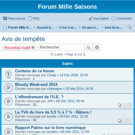
Forum Mille Saisons
Raccourcis
FAQ
Inscription
Connexion
Forum Mille Saisons
Accueil du forum
C'est à vous !
Un peu de culture...
Avis de tempête
ec
Avis de tempête
her
Nouveau sujet
ch
31 sujets • Page
1
sur
1
er
Sujets
Contenu de ce forum
Dernier message par
Chwip
«
14 Fév 2008, 10:45
Réponses :
1
Bloody Week-end 2014
Dernier message par
chipougne
«
20 Mai 2014, 18:35
L'effondrement de l'U.E. ?
Dernier message par
Jeff
«
08 Déc 2011, 00:44
Réponses :
21
1
2
La TVA du livre de 5,5 % à 7 % : Râlons !
Dernier message par
luciole
«
06 Déc 2011, 13:36
Réponses :
31
1
2
Rapport Patino sur le livre numérique
Dernier message par
brydou
«
05 Déc 2011, 17:49