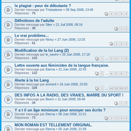
le plagiat : peur de débutants ?
Dernier message par
Tristeplume
«
08 Sep 2008, 13:45
Réponses :
75
1
2
3
4
Définitions de l'adulte
Dernier message par
Silex
«
21 Juil 2008, 08:16
Réponses :
38
1
2
Le vrai problème...
Dernier message par
Nicky
«
27 Juin 2008, 13:25
Réponses :
51
1
2
3
Modification de la loi Lang (2)
Dernier message par
le_navire
«
25 Juin 2008, 17:18
Réponses :
143
1
…
5
6
7
8
Lettre ouverte aux féministes de la langue française.
Dernier message par
Eterna
«
21 Juin 2008, 22:43
Réponses :
122
1
…
4
5
6
7
Alerte à la loi Lang
Dernier message par
ereneril
«
16 Juin 2008, 23:55
Réponses :
326
1
…
14
15
16
17
DES INFOS A LA RADIO, DES VRAIES, MARRE DU SPORT !
Dernier message par
Beorn
«
11 Juin 2008, 09:48
Réponses :
34
1
2
Y a t il un âge minimum pour envoyer ses écrits ?
Dernier message par
Eterna
«
06 Juin 2008, 12:21
Réponses :
73
1
2
3
4
MON ROMAN EST TELLEMENT ORIGINAL.
Dernier message par
Eterna
«
05 Juin 2008, 21:59