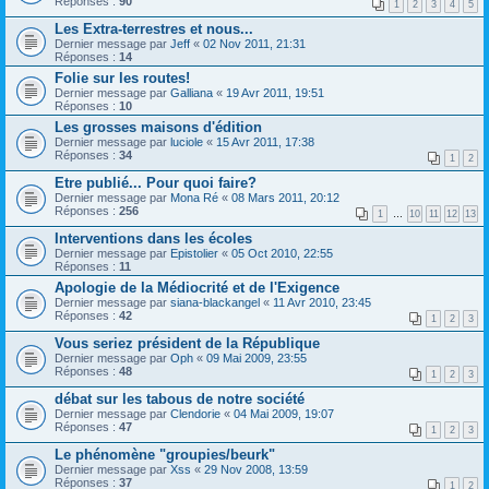
Réponses :
90
1
2
3
4
5
Les Extra-terrestres et nous...
Dernier message par
Jeff
«
02 Nov 2011, 21:31
Réponses :
14
Folie sur les routes!
Dernier message par
Galliana
«
19 Avr 2011, 19:51
Réponses :
10
Les grosses maisons d'édition
Dernier message par
luciole
«
15 Avr 2011, 17:38
Réponses :
34
1
2
Etre publié... Pour quoi faire?
Dernier message par
Mona Ré
«
08 Mars 2011, 20:12
Réponses :
256
1
…
10
11
12
13
Interventions dans les écoles
Dernier message par
Epistolier
«
05 Oct 2010, 22:55
Réponses :
11
Apologie de la Médiocrité et de l'Exigence
Dernier message par
siana-blackangel
«
11 Avr 2010, 23:45
Réponses :
42
1
2
3
Vous seriez président de la République
Dernier message par
Oph
«
09 Mai 2009, 23:55
Réponses :
48
1
2
3
débat sur les tabous de notre société
Dernier message par
Clendorie
«
04 Mai 2009, 19:07
Réponses :
47
1
2
3
Le phénomène "groupies/beurk"
Dernier message par
Xss
«
29 Nov 2008, 13:59
Réponses :
37
1
2