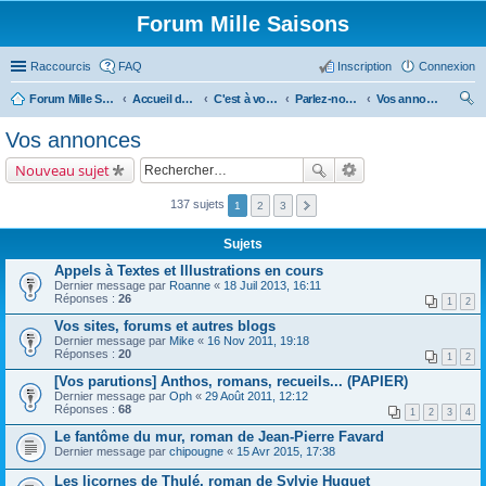
Forum Mille Saisons
Raccourcis
FAQ
Inscription
Connexion
Forum Mille Saisons
Accueil du forum
C'est à vous !
Parlez-nous de vous !
Vos annonces
ec
Vos annonces
her
Nouveau sujet
ch
er
137 sujets
1
2
3
Sujets
Appels à Textes et Illustrations en cours
Dernier message par
Roanne
«
18 Juil 2013, 16:11
Réponses :
26
1
2
Vos sites, forums et autres blogs
Dernier message par
Mike
«
16 Nov 2011, 19:18
Réponses :
20
1
2
[Vos parutions] Anthos, romans, recueils... (PAPIER)
Dernier message par
Oph
«
29 Août 2011, 12:12
Réponses :
68
1
2
3
4
Le fantôme du mur, roman de Jean-Pierre Favard
Dernier message par
chipougne
«
15 Avr 2015, 17:38
Les licornes de Thulé, roman de Sylvie Huguet