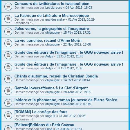
Concours de twittérature: le tweetoulipien
Dernier message par
LesLivreurs
«
09 Avr 2013, 18:03
La Fabrique de Littérature Microscopique
Dernier message par
mandesandre
«
01 Avr 2013, 20:29
Réponses :
9
Jules verne, la géographie et l'imaginaire
Dernier message par
chipougne
«
15 Fév 2013, 17:32
La vie tranchée, recueil d'Anne Morin
Dernier message par
chipougne
«
22 Nov 2012, 13:08
Guide des éditeurs de l'imaginaire : le GGG nouveau arrive !
Dernier message par
Aelys
«
31 Oct 2012, 11:43
Guide des éditeurs de l'imaginaire : le GGG nouveau arrive !
Dernier message par
Aelys
«
31 Oct 2012, 11:43
Chants d'automne, recueil de Christian Jougla
Dernier message par
chipougne
«
14 Oct 2012, 08:44
Rentrée lovecraftienne à La Clef d'Argent
Dernier message par
chipougne
«
28 Août 2012, 19:55
Isidore et la pharaonne, roman jeunesse de Pierre Stolze
Dernier message par
chipougne
«
05 Août 2012, 07:40
[ROMAN] Le cortège des fous
Dernier message par
soga11
«
31 Juil 2012, 05:06
Réponses :
5
[Editeur]Editions du Petit Caveau
Dernier message par
Luna
«
27 Juil 2012, 17:31