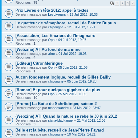
Réponses :
75
1
2
3
4
Prix Livres en tête 2012: appel à textes
Dernier message par
LesLivreurs
«
13 Juil 2012, 10:33
Le guetteur de sémaphore, recueil de Patrice Dupuis
Dernier message par
chipougne
«
12 Juil 2012, 16:21
[Association] Les Encriers de l'Imaginaire
Dernier message par
Oph
«
04 Juil 2012, 19:07
Réponses :
1
[Webzine] AT Au fond de ma mine
Dernier message par
alice
«
01 Juil 2012, 19:03
Réponses :
4
[Editeur] CitronMeringue
Dernier message par
Oph
«
05 Juin 2012, 21:08
Réponses :
1
Aucun fondement logique, recueil de Gilles Bailly
Dernier message par
chipougne
«
05 Juin 2012, 19:28
[Roman] Et pour quelques gigahertz de plus
Dernier message par
Oph
«
25 Mai 2012, 11:05
Réponses :
10
[Promo] La Boîte de Schrödinger, saison 2
Dernier message par
mandesandre
«
23 Mai 2012, 23:47
(Webzine) ATI Quand la nature se rebelle 30 juin 2012
Dernier message par
siana-blackangel
«
21 Mai 2012, 12:06
Réponses :
3
Belle est la bête, recueil de Jean-Pierre Favard
Dernier message par
chipougne
«
10 Mai 2012, 14:21