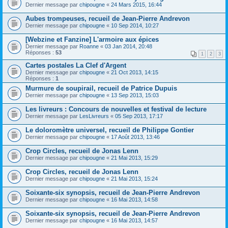
Dernier message par
chipougne
«
24 Mars 2015, 16:44
Aubes trompeuses, recueil de Jean-Pierre Andrevon
Dernier message par
chipougne
«
10 Sep 2014, 10:27
[Webzine et Fanzine] L'armoire aux épices
Dernier message par
Roanne
«
03 Jan 2014, 20:48
Réponses :
53
1
2
3
Cartes postales La Clef d'Argent
Dernier message par
chipougne
«
21 Oct 2013, 14:15
Réponses :
1
Murmure de soupirail, recueil de Patrice Dupuis
Dernier message par
chipougne
«
13 Sep 2013, 15:03
Les livreurs : Concours de nouvelles et festival de lecture
Dernier message par
LesLivreurs
«
05 Sep 2013, 17:17
Le doloromètre universel, recueil de Philippe Gontier
Dernier message par
chipougne
«
17 Août 2013, 13:46
Crop Circles, recueil de Jonas Lenn
Dernier message par
chipougne
«
21 Mai 2013, 15:29
Crop Circles, recueil de Jonas Lenn
Dernier message par
chipougne
«
21 Mai 2013, 15:24
Soixante-six synopsis, recueil de Jean-Pierre Andrevon
Dernier message par
chipougne
«
16 Mai 2013, 14:58
Soixante-six synopsis, recueil de Jean-Pierre Andrevon
Dernier message par
chipougne
«
16 Mai 2013, 14:57