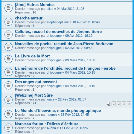
[Zine] Autres Mondes
Dernier message par
alice
«
04 Mai 2012, 21:25
Réponses :
16
cherche auteur
Dernier message par
stephaneplume
«
18 Avr 2012, 10:46
Réponses :
6
Cellules, recueil de nouvelles de Jérôme Sorre
Dernier message par
chipougne
«
09 Avr 2012, 16:19
Nouvelles de poche, recueil de Jean-Pierre Andrevon
Dernier message par
chipougne
«
02 Avr 2012, 08:43
Le Livre de la Mort
Dernier message par
chipougne
«
09 Mars 2012, 19:30
La mémoire de l'orchidée, recueil de François Fierobe
Dernier message par
chipougne
«
04 Mars 2012, 10:15
Réponses :
2
Des anges qui passent
Dernier message par
chipougne
«
04 Mars 2012, 10:10
Réponses :
2
[Webzine] Mort Sûre
Dernier message par
louve
«
22 Fév 2012, 01:37
Réponses :
71
1
2
3
4
Le Monde d'Eleowine, monde photographique
Dernier message par
noemie
«
15 Fév 2012, 14:45
Réponses :
2
Nouveau forum : Délires d'écriture
Dernier message par
Avéna
«
13 Fév 2012, 16:26
Réponses :
4