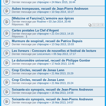
Dernier message par
chipougne
«
24 Mars 2015, 16:44
Aubes trompeuses, recueil de Jean-Pierre Andrevon
Dernier message par
chipougne
«
10 Sep 2014, 10:27
[Webzine et Fanzine] L'armoire aux épices
Dernier message par
Roanne
«
03 Jan 2014, 20:48
Réponses :
53
1
2
3
Cartes postales La Clef d'Argent
Dernier message par
chipougne
«
21 Oct 2013, 14:15
Réponses :
1
Murmure de soupirail, recueil de Patrice Dupuis
Dernier message par
chipougne
«
13 Sep 2013, 15:03
Les livreurs : Concours de nouvelles et festival de lecture
Dernier message par
LesLivreurs
«
05 Sep 2013, 17:17
Le doloromètre universel, recueil de Philippe Gontier
Dernier message par
chipougne
«
17 Août 2013, 13:46
Crop Circles, recueil de Jonas Lenn
Dernier message par
chipougne
«
21 Mai 2013, 15:29
Crop Circles, recueil de Jonas Lenn
Dernier message par
chipougne
«
21 Mai 2013, 15:24
Soixante-six synopsis, recueil de Jean-Pierre Andrevon
Dernier message par
chipougne
«
16 Mai 2013, 14:58
Soixante-six synopsis, recueil de Jean-Pierre Andrevon
Dernier message par
chipougne
«
16 Mai 2013, 14:57