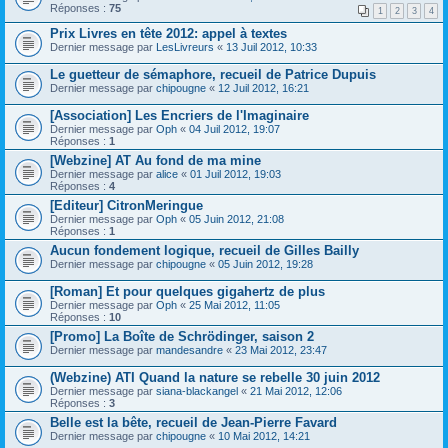
Réponses :
75
1
2
3
4
Prix Livres en tête 2012: appel à textes
Dernier message par
LesLivreurs
«
13 Juil 2012, 10:33
Le guetteur de sémaphore, recueil de Patrice Dupuis
Dernier message par
chipougne
«
12 Juil 2012, 16:21
[Association] Les Encriers de l'Imaginaire
Dernier message par
Oph
«
04 Juil 2012, 19:07
Réponses :
1
[Webzine] AT Au fond de ma mine
Dernier message par
alice
«
01 Juil 2012, 19:03
Réponses :
4
[Editeur] CitronMeringue
Dernier message par
Oph
«
05 Juin 2012, 21:08
Réponses :
1
Aucun fondement logique, recueil de Gilles Bailly
Dernier message par
chipougne
«
05 Juin 2012, 19:28
[Roman] Et pour quelques gigahertz de plus
Dernier message par
Oph
«
25 Mai 2012, 11:05
Réponses :
10
[Promo] La Boîte de Schrödinger, saison 2
Dernier message par
mandesandre
«
23 Mai 2012, 23:47
(Webzine) ATI Quand la nature se rebelle 30 juin 2012
Dernier message par
siana-blackangel
«
21 Mai 2012, 12:06
Réponses :
3
Belle est la bête, recueil de Jean-Pierre Favard
Dernier message par
chipougne
«
10 Mai 2012, 14:21