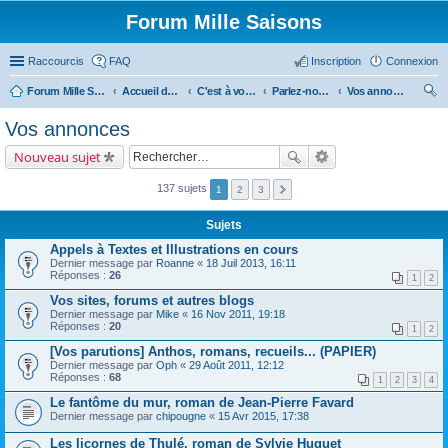
Forum Mille Saisons
Raccourcis
FAQ
Inscription
Connexion
Forum Mille Saisons
Accueil du forum
C'est à vous !
Parlez-nous de vous !
Vos annonces
ec
Vos annonces
her
Nouveau sujet
ch
er
137 sujets
1
2
3
Sujets
Appels à Textes et Illustrations en cours
Dernier message par
Roanne
«
18 Juil 2013, 16:11
Réponses :
26
1
2
Vos sites, forums et autres blogs
Dernier message par
Mike
«
16 Nov 2011, 19:18
Réponses :
20
1
2
[Vos parutions] Anthos, romans, recueils... (PAPIER)
Dernier message par
Oph
«
29 Août 2011, 12:12
Réponses :
68
1
2
3
4
Le fantôme du mur, roman de Jean-Pierre Favard
Dernier message par
chipougne
«
15 Avr 2015, 17:38
Les licornes de Thulé, roman de Sylvie Huguet