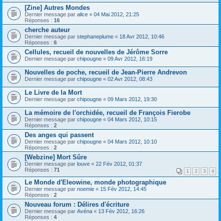
[Zine] Autres Mondes
Dernier message par
alice
«
04 Mai 2012, 21:25
Réponses :
16
cherche auteur
Dernier message par
stephaneplume
«
18 Avr 2012, 10:46
Réponses :
6
Cellules, recueil de nouvelles de Jérôme Sorre
Dernier message par
chipougne
«
09 Avr 2012, 16:19
Nouvelles de poche, recueil de Jean-Pierre Andrevon
Dernier message par
chipougne
«
02 Avr 2012, 08:43
Le Livre de la Mort
Dernier message par
chipougne
«
09 Mars 2012, 19:30
La mémoire de l'orchidée, recueil de François Fierobe
Dernier message par
chipougne
«
04 Mars 2012, 10:15
Réponses :
2
Des anges qui passent
Dernier message par
chipougne
«
04 Mars 2012, 10:10
Réponses :
2
[Webzine] Mort Sûre
Dernier message par
louve
«
22 Fév 2012, 01:37
Réponses :
71
1
2
3
4
Le Monde d'Eleowine, monde photographique
Dernier message par
noemie
«
15 Fév 2012, 14:45
Réponses :
2
Nouveau forum : Délires d'écriture
Dernier message par
Avéna
«
13 Fév 2012, 16:26
Réponses :
4