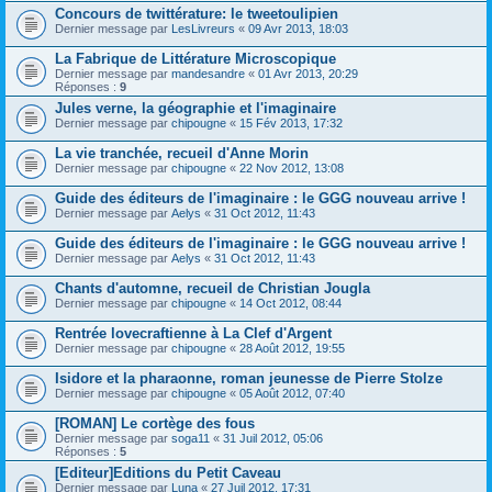
Concours de twittérature: le tweetoulipien
Dernier message par
LesLivreurs
«
09 Avr 2013, 18:03
La Fabrique de Littérature Microscopique
Dernier message par
mandesandre
«
01 Avr 2013, 20:29
Réponses :
9
Jules verne, la géographie et l'imaginaire
Dernier message par
chipougne
«
15 Fév 2013, 17:32
La vie tranchée, recueil d'Anne Morin
Dernier message par
chipougne
«
22 Nov 2012, 13:08
Guide des éditeurs de l'imaginaire : le GGG nouveau arrive !
Dernier message par
Aelys
«
31 Oct 2012, 11:43
Guide des éditeurs de l'imaginaire : le GGG nouveau arrive !
Dernier message par
Aelys
«
31 Oct 2012, 11:43
Chants d'automne, recueil de Christian Jougla
Dernier message par
chipougne
«
14 Oct 2012, 08:44
Rentrée lovecraftienne à La Clef d'Argent
Dernier message par
chipougne
«
28 Août 2012, 19:55
Isidore et la pharaonne, roman jeunesse de Pierre Stolze
Dernier message par
chipougne
«
05 Août 2012, 07:40
[ROMAN] Le cortège des fous
Dernier message par
soga11
«
31 Juil 2012, 05:06
Réponses :
5
[Editeur]Editions du Petit Caveau
Dernier message par
Luna
«
27 Juil 2012, 17:31