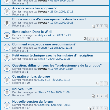
Dernier message par
Krystal
«
05 Nov 2009, 20:45
Réponses :
8
Acceptez-vous les épopées ?
Dernier message par
Krystal
«
28 Oct 2009, 17:15
Réponses :
1
Eh, ca manque d'encouragements dans le coin !
Dernier message par
Krystal
«
12 Oct 2009, 09:26
Réponses :
43
1
2
3
5ème saison Dans le Wiki!
Dernier message par
Aelys
«
24 Sep 2009, 17:21
Réponses :
96
1
2
3
4
5
Comment vivez-vous une re-soumission?
Dernier message par
ereneril
«
21 Juil 2009, 11:35
Réponses :
8
Petit ennui technique avec le formulaire d'inscription
Dernier message par
Netra
«
28 Avr 2009, 23:26
Question: diffusion vers les "professionnels de la critique"
Dernier message par
Krystal
«
17 Avr 2009, 12:19
Réponses :
1
Ce matin en bas de page
Dernier message par
Luxy
«
14 Fév 2009, 21:18
Réponses :
20
1
2
Nouveau Site
Dernier message par
Silex
«
02 Jan 2009, 11:06
Réponses :
52
1
2
3
Nouvelle version du forum
Dernier message par
Sand
«
05 Sep 2008, 20:51
Réponses :
77
1
2
3
4