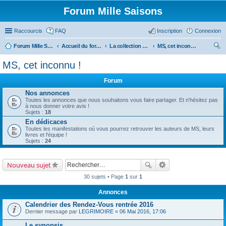
Forum Mille Saisons
Raccourcis
FAQ
Inscription
Connexion
Forum Mille Saisons
Accueil du forum
La collection Mille Saisons
MS, cet inconnu !
ec
MS, cet inconnu !
her
Forum
ch
Nos annonces
er
Toutes les annonces que nous souhaitons vous faire partager. Et n'hésitez pas
à nous donner votre avis !
Sujets :
18
En dédicaces
Toutes les manifestations où vous pourrez retrouver les auteurs de MS, leurs
livres et l'équipe !
Sujets :
24
Nouveau sujet
30 sujets • Page
1
sur
1
Annonces
Calendrier des Rendez-Vous rentrée 2016
Dernier message par
LEGRIMOIRE
«
06 Mai 2016, 17:06
Le synopsis