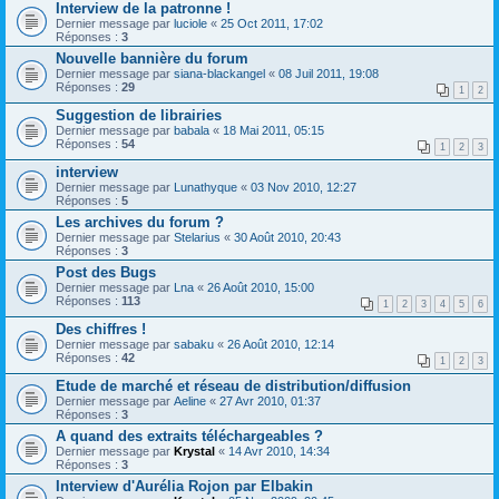
Interview de la patronne !
Dernier message par
luciole
«
25 Oct 2011, 17:02
Réponses :
3
Nouvelle bannière du forum
Dernier message par
siana-blackangel
«
08 Juil 2011, 19:08
Réponses :
29
1
2
Suggestion de librairies
Dernier message par
babala
«
18 Mai 2011, 05:15
Réponses :
54
1
2
3
interview
Dernier message par
Lunathyque
«
03 Nov 2010, 12:27
Réponses :
5
Les archives du forum ?
Dernier message par
Stelarius
«
30 Août 2010, 20:43
Réponses :
3
Post des Bugs
Dernier message par
Lna
«
26 Août 2010, 15:00
Réponses :
113
1
2
3
4
5
6
Des chiffres !
Dernier message par
sabaku
«
26 Août 2010, 12:14
Réponses :
42
1
2
3
Etude de marché et réseau de distribution/diffusion
Dernier message par
Aeline
«
27 Avr 2010, 01:37
Réponses :
3
A quand des extraits téléchargeables ?
Dernier message par
Krystal
«
14 Avr 2010, 14:34
Réponses :
3
Interview d'Aurélia Rojon par Elbakin