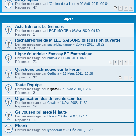
Dernier message par
L'Ombre de la Lune
«
09 Août 2011, 09:04
Réponses :
47
1
2
3
Sujets
Actu Editions Le Grimoire
Dernier message par
LEGRIMOIRE
«
03 Avr 2020, 09:50
Réponses :
1
Rachat/reprise de MILLE SAISONS (discussion ouverte)
Dernier message par
siana-blackangel
«
25 Fév 2013, 18:29
Réponses :
3
Ligne éditoriale : Fantasy ET Fantastique
Dernier message par
babala
«
17 Mai 2011, 06:11
Réponses :
71
1
2
3
4
Questions techniques sur le Forum
Dernier message par
Galliana
«
21 Mars 2011, 16:28
Réponses :
37
1
2
Toute l'équipe
Dernier message par
Krystal
«
21 Nov 2010, 16:56
Réponses :
2
Organisation des différents comités
Dernier message par
Chwip
«
18 Avr 2008, 11:39
Réponses :
14
Ge vousen pri areté lé faute
Dernier message par
Elsie
«
20 Nov 2007, 17:17
Réponses :
17
Ebook
Dernier message par
lyanaeran
«
23 Déc 2011, 15:55