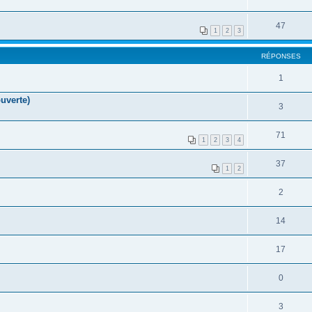
47
1
2
3
RÉPONSES
1
uverte)
3
71
1
2
3
4
37
1
2
2
14
17
0
3