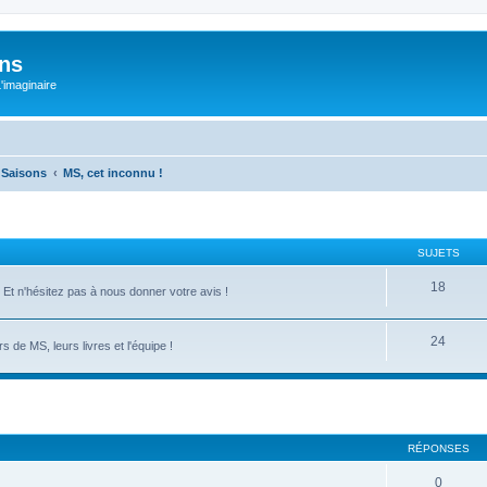
ons
L'imaginaire
e Saisons
MS, cet inconnu !
SUJETS
18
Et n'hésitez pas à nous donner votre avis !
24
 de MS, leurs livres et l'équipe !
RÉPONSES
0