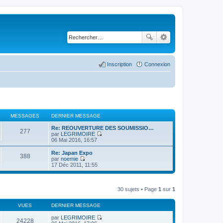
Inscription
Connexion
MESSAGES
DERNIER MESSAGE
Re: REOUVERTURE DES SOUMISSIO…
277
par
LEGRIMOIRE
C
06 Mai 2016, 16:57
o
n
Re: Japan Expo
388
s
par
noemie
u
C
17 Déc 2011, 11:55
l
o
t
n
e
s
r
u
30 sujets • Page
1
sur
1
l
l
e
t
d
VUES
DERNIER MESSAGE
e
e
r
r
par
LEGRIMOIRE
l
24228
n
C