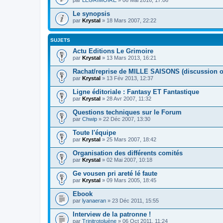
Le synopsis
par
Krystal
» 18 Mars 2007, 22:22
SUJETS
Actu Editions Le Grimoire
par
Krystal
» 13 Mars 2013, 16:21
Rachat/reprise de MILLE SAISONS (discussion o
par
Krystal
» 13 Fév 2013, 12:37
Ligne éditoriale : Fantasy ET Fantastique
par
Krystal
» 28 Avr 2007, 11:32
Questions techniques sur le Forum
par
Chwip
» 22 Déc 2007, 13:30
Toute l'équipe
par
Krystal
» 25 Mars 2007, 18:42
Organisation des différents comités
par
Krystal
» 02 Mai 2007, 10:18
Ge vousen pri areté lé faute
par
Krystal
» 09 Mars 2005, 18:45
Ebook
par
lyanaeran
» 23 Déc 2011, 15:55
Interview de la patronne !
par
Trinitrotoluène
» 06 Oct 2011, 11:24