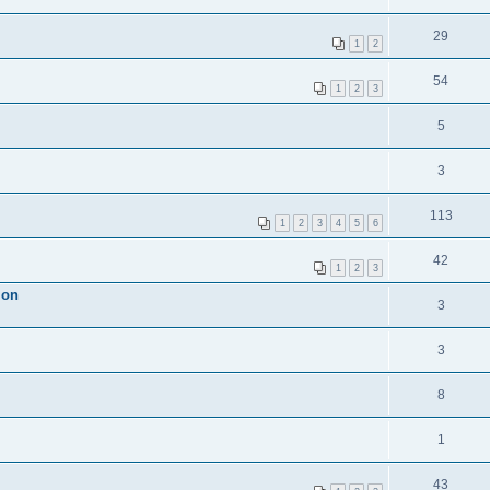
29
1
2
54
1
2
3
5
3
113
1
2
3
4
5
6
42
1
2
3
ion
3
3
8
1
43