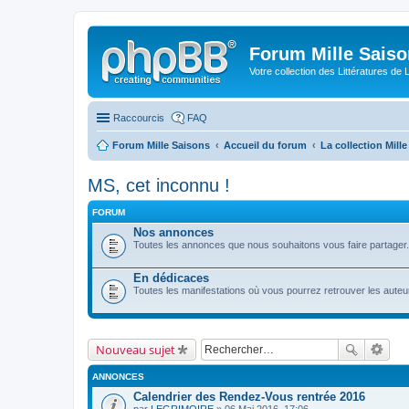
Forum Mille Sais
Votre collection des Littératures de 
Raccourcis
FAQ
Forum Mille Saisons
Accueil du forum
La collection Mill
MS, cet inconnu !
FORUM
Nos annonces
Toutes les annonces que nous souhaitons vous faire partager. 
En dédicaces
Toutes les manifestations où vous pourrez retrouver les auteurs
Nouveau sujet
ANNONCES
Calendrier des Rendez-Vous rentrée 2016
par
LEGRIMOIRE
» 06 Mai 2016, 17:06