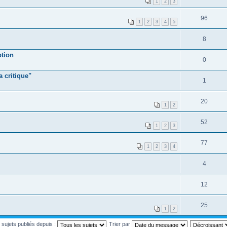
1
2
3
96
1
2
3
4
5
8
ption
0
a critique"
1
20
1
2
52
1
2
3
77
1
2
3
4
4
12
25
1
2
s sujets publiés depuis :
Trier par