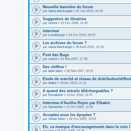
Nouvelle bannière du forum
par
siana-blackangel
» 02 Jan 2010, 15:43
Suggestion de librairies
par
vestrit
» 10 Fév 2006, 11:40
interview
par
Lunathyque
» 24 Oct 2010, 00:07
Les archives du forum ?
par
siana-blackangel
» 30 Août 2010, 12:16
Post des Bugs
par
vestrit
» 01 Mai 2007, 17:38
Des chiffres !
par
lapin blanc
» 08 Mai 2007, 20:51
Etude de marché et réseau de distribution/diffus
par
Aeline
» 25 Avr 2010, 21:11
A quand des extraits téléchargeables ?
par
fonsaluste
» 14 Avr 2010, 11:47
Interview d'Aurélia Rojon par Elbakin
par
Samantha
» 12 Oct 2009, 11:58
Acceptez-vous les épopées ?
par
Jonas lubec
» 28 Oct 2009, 15:55
Eh, ca manque d'encouragements dans le coin !
par
xbq
» 06 Fév 2005, 15:35