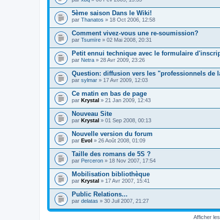
5ème saison Dans le Wiki!
par
Thanatos
» 18 Oct 2006, 12:58
Comment vivez-vous une re-soumission?
par
Tsumïre
» 02 Mai 2008, 20:31
Petit ennui technique avec le formulaire d'inscri
par
Netra
» 28 Avr 2009, 23:26
Question: diffusion vers les "professionnels de l
par
sylmar
» 17 Avr 2009, 12:03
Ce matin en bas de page
par
Krystal
» 21 Jan 2009, 12:43
Nouveau Site
par
Krystal
» 01 Sep 2008, 00:13
Nouvelle version du forum
par
Evol
» 26 Août 2008, 01:09
Taille des romans de 5S ?
par
Perceron
» 18 Nov 2007, 17:54
Mobilisation bibliothèque
par
Krystal
» 17 Avr 2007, 15:41
Public Relations...
par
delatas
» 30 Juil 2007, 21:27
Afficher le