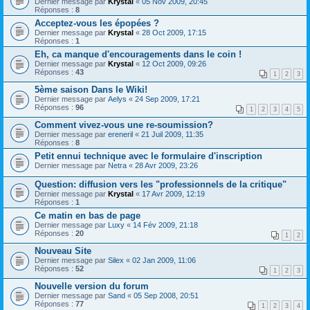
Dernier message par
Krystal
«
05 Nov 2009, 20:45
Réponses :
8
Acceptez-vous les épopées ?
Dernier message par
Krystal
«
28 Oct 2009, 17:15
Réponses :
1
Eh, ca manque d'encouragements dans le coin !
Dernier message par
Krystal
«
12 Oct 2009, 09:26
Réponses :
43
1
2
3
5ème saison Dans le Wiki!
Dernier message par
Aelys
«
24 Sep 2009, 17:21
Réponses :
96
1
2
3
4
5
Comment vivez-vous une re-soumission?
Dernier message par
ereneril
«
21 Juil 2009, 11:35
Réponses :
8
Petit ennui technique avec le formulaire d'inscription
Dernier message par
Netra
«
28 Avr 2009, 23:26
Question: diffusion vers les "professionnels de la critique"
Dernier message par
Krystal
«
17 Avr 2009, 12:19
Réponses :
1
Ce matin en bas de page
Dernier message par
Luxy
«
14 Fév 2009, 21:18
Réponses :
20
1
2
Nouveau Site
Dernier message par
Silex
«
02 Jan 2009, 11:06
Réponses :
52
1
2
3
Nouvelle version du forum
Dernier message par
Sand
«
05 Sep 2008, 20:51
Réponses :
77
1
2
3
4