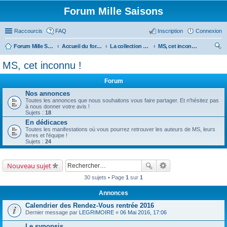
Forum Mille Saisons
Raccourcis
FAQ
Inscription
Connexion
Forum Mille Saisons
Accueil du forum
La collection Mille Saisons
MS, cet inconnu !
ec
MS, cet inconnu !
her
Forum
ch
Nos annonces
er
Toutes les annonces que nous souhaitons vous faire partager. Et n'hésitez pas
à nous donner votre avis !
Sujets :
18
En dédicaces
Toutes les manifestations où vous pourrez retrouver les auteurs de MS, leurs
livres et l'équipe !
Sujets :
24
Nouveau sujet
30 sujets • Page
1
sur
1
Annonces
Calendrier des Rendez-Vous rentrée 2016
Dernier message par
LEGRIMOIRE
«
06 Mai 2016, 17:06
Le synopsis