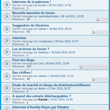
Interview de la patronne !
Dernier message par
luciole
«
25 Oct 2011, 17:02
Réponses :
3
Nouvelle bannière du forum
Dernier message par
siana-blackangel
«
08 Juil 2011, 19:08
Réponses :
29
1
2
Suggestion de librairies
Dernier message par
babala
«
18 Mai 2011, 05:15
Réponses :
54
1
2
3
interview
Dernier message par
Lunathyque
«
03 Nov 2010, 12:27
Réponses :
5
Les archives du forum ?
Dernier message par
Stelarius
«
30 Août 2010, 20:43
Réponses :
3
Post des Bugs
Dernier message par
Lna
«
26 Août 2010, 15:00
Réponses :
113
1
2
3
4
5
6
Des chiffres !
Dernier message par
sabaku
«
26 Août 2010, 12:14
Réponses :
42
1
2
3
Etude de marché et réseau de distribution/diffusion
Dernier message par
Aeline
«
27 Avr 2010, 01:37
Réponses :
3
A quand des extraits téléchargeables ?
Dernier message par
Krystal
«
14 Avr 2010, 14:34
Réponses :
3
Interview d'Aurélia Rojon par Elbakin