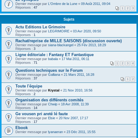
Dernier message par
L'Ombre de la Lune
«
09 Août 2011, 09:04
Réponses :
47
1
2
3
Sujets
Actu Editions Le Grimoire
Dernier message par
LEGRIMOIRE
«
03 Avr 2020, 09:50
Réponses :
1
Rachat/reprise de MILLE SAISONS (discussion ouverte)
Dernier message par
siana-blackangel
«
25 Fév 2013, 18:29
Réponses :
3
Ligne éditoriale : Fantasy ET Fantastique
Dernier message par
babala
«
17 Mai 2011, 06:11
Réponses :
71
1
2
3
4
Questions techniques sur le Forum
Dernier message par
Galliana
«
21 Mars 2011, 16:28
Réponses :
37
1
2
Toute l'équipe
Dernier message par
Krystal
«
21 Nov 2010, 16:56
Réponses :
2
Organisation des différents comités
Dernier message par
Chwip
«
18 Avr 2008, 11:39
Réponses :
14
Ge vousen pri areté lé faute
Dernier message par
Elsie
«
20 Nov 2007, 17:17
Réponses :
17
Ebook
Dernier message par
lyanaeran
«
23 Déc 2011, 15:55