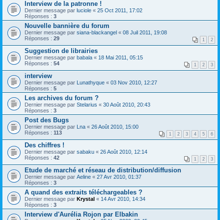
Interview de la patronne !
Dernier message par
luciole
«
25 Oct 2011, 17:02
Réponses :
3
Nouvelle bannière du forum
Dernier message par
siana-blackangel
«
08 Juil 2011, 19:08
Réponses :
29
1
2
Suggestion de librairies
Dernier message par
babala
«
18 Mai 2011, 05:15
Réponses :
54
1
2
3
interview
Dernier message par
Lunathyque
«
03 Nov 2010, 12:27
Réponses :
5
Les archives du forum ?
Dernier message par
Stelarius
«
30 Août 2010, 20:43
Réponses :
3
Post des Bugs
Dernier message par
Lna
«
26 Août 2010, 15:00
Réponses :
113
1
2
3
4
5
6
Des chiffres !
Dernier message par
sabaku
«
26 Août 2010, 12:14
Réponses :
42
1
2
3
Etude de marché et réseau de distribution/diffusion
Dernier message par
Aeline
«
27 Avr 2010, 01:37
Réponses :
3
A quand des extraits téléchargeables ?
Dernier message par
Krystal
«
14 Avr 2010, 14:34
Réponses :
3
Interview d'Aurélia Rojon par Elbakin