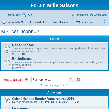
Forum Mille Saisons
Raccourcis
FAQ
Inscription
Connexion
Forum Mille Saisons
Accueil du forum
La collection Mille Saisons
MS, cet inconnu !
ec
MS, cet inconnu !
her
Forum
ch
Nos annonces
er
Toutes les annonces que nous souhaitons vous faire partager. Et n'hésitez pas
à nous donner votre avis !
Sujets :
18
En dédicaces
Toutes les manifestations où vous pourrez retrouver les auteurs de MS, leurs
livres et l'équipe !
Sujets :
24
Nouveau sujet
30 sujets • Page
1
sur
1
Annonces
Calendrier des Rendez-Vous rentrée 2016
Dernier message par
LEGRIMOIRE
«
06 Mai 2016, 17:06
Le synopsis