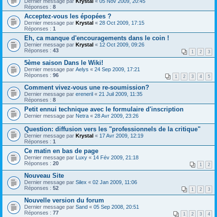
Dernier message par
Krystal
«
05 Nov 2009, 20:45
Réponses :
8
Acceptez-vous les épopées ?
Dernier message par
Krystal
«
28 Oct 2009, 17:15
Réponses :
1
Eh, ca manque d'encouragements dans le coin !
Dernier message par
Krystal
«
12 Oct 2009, 09:26
Réponses :
43
1
2
3
5ème saison Dans le Wiki!
Dernier message par
Aelys
«
24 Sep 2009, 17:21
Réponses :
96
1
2
3
4
5
Comment vivez-vous une re-soumission?
Dernier message par
ereneril
«
21 Juil 2009, 11:35
Réponses :
8
Petit ennui technique avec le formulaire d'inscription
Dernier message par
Netra
«
28 Avr 2009, 23:26
Question: diffusion vers les "professionnels de la critique"
Dernier message par
Krystal
«
17 Avr 2009, 12:19
Réponses :
1
Ce matin en bas de page
Dernier message par
Luxy
«
14 Fév 2009, 21:18
Réponses :
20
1
2
Nouveau Site
Dernier message par
Silex
«
02 Jan 2009, 11:06
Réponses :
52
1
2
3
Nouvelle version du forum
Dernier message par
Sand
«
05 Sep 2008, 20:51
Réponses :
77
1
2
3
4