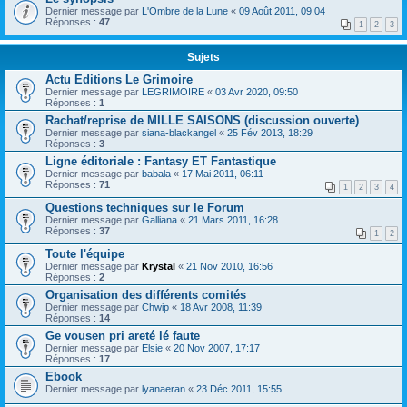
Dernier message par
L'Ombre de la Lune
«
09 Août 2011, 09:04
Réponses :
47
1
2
3
Sujets
Actu Editions Le Grimoire
Dernier message par
LEGRIMOIRE
«
03 Avr 2020, 09:50
Réponses :
1
Rachat/reprise de MILLE SAISONS (discussion ouverte)
Dernier message par
siana-blackangel
«
25 Fév 2013, 18:29
Réponses :
3
Ligne éditoriale : Fantasy ET Fantastique
Dernier message par
babala
«
17 Mai 2011, 06:11
Réponses :
71
1
2
3
4
Questions techniques sur le Forum
Dernier message par
Galliana
«
21 Mars 2011, 16:28
Réponses :
37
1
2
Toute l'équipe
Dernier message par
Krystal
«
21 Nov 2010, 16:56
Réponses :
2
Organisation des différents comités
Dernier message par
Chwip
«
18 Avr 2008, 11:39
Réponses :
14
Ge vousen pri areté lé faute
Dernier message par
Elsie
«
20 Nov 2007, 17:17
Réponses :
17
Ebook
Dernier message par
lyanaeran
«
23 Déc 2011, 15:55