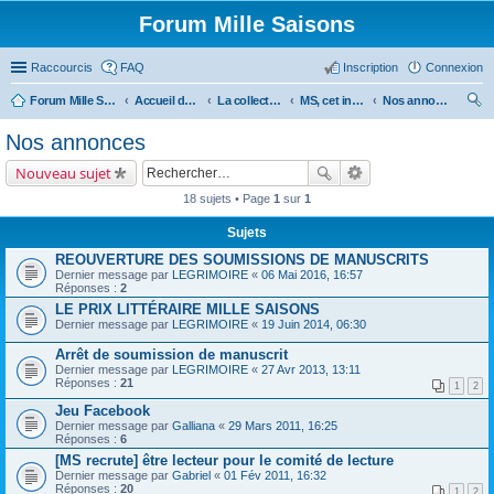
Forum Mille Saisons
Raccourcis
FAQ
Inscription
Connexion
Forum Mille Saisons
Accueil du forum
La collection Mille Saisons
MS, cet inconnu !
Nos annonces
ec
Nos annonces
her
Nouveau sujet
ch
18 sujets • Page
1
sur
1
er
Sujets
REOUVERTURE DES SOUMISSIONS DE MANUSCRITS
Dernier message par
LEGRIMOIRE
«
06 Mai 2016, 16:57
Réponses :
2
LE PRIX LITTÉRAIRE MILLE SAISONS
Dernier message par
LEGRIMOIRE
«
19 Juin 2014, 06:30
Arrêt de soumission de manuscrit
Dernier message par
LEGRIMOIRE
«
27 Avr 2013, 13:11
Réponses :
21
1
2
Jeu Facebook
Dernier message par
Galliana
«
29 Mars 2011, 16:25
Réponses :
6
[MS recrute] être lecteur pour le comité de lecture
Dernier message par
Gabriel
«
01 Fév 2011, 16:32
Réponses :
20
1
2