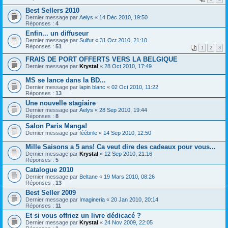
Best Sellers 2010
Dernier message par
Aelys
«
14 Déc 2010, 19:50
Réponses :
4
Enfin... un diffuseur
Dernier message par
Sulfur
«
31 Oct 2010, 21:10
Réponses :
51
1
2
3
FRAIS DE PORT OFFERTS VERS LA BELGIQUE
Dernier message par
Krystal
«
28 Oct 2010, 17:49
MS se lance dans la BD...
Dernier message par
lapin blanc
«
02 Oct 2010, 11:22
Réponses :
13
Une nouvelle stagiaire
Dernier message par
Aelys
«
28 Sep 2010, 19:44
Réponses :
8
Salon Paris Manga!
Dernier message par
féébrile
«
14 Sep 2010, 12:50
Mille Saisons a 5 ans! Ca veut dire des cadeaux pour vous...
Dernier message par
Krystal
«
12 Sep 2010, 21:16
Réponses :
5
Catalogue 2010
Dernier message par
Beltane
«
19 Mars 2010, 08:26
Réponses :
13
Best Seller 2009
Dernier message par
Imagineria
«
20 Jan 2010, 20:14
Réponses :
11
Et si vous offriez un livre dédicacé ?
Dernier message par
Krystal
«
24 Nov 2009, 22:05