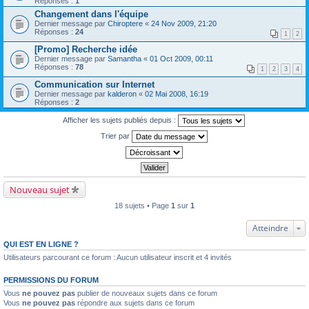
Réponses :
1
Changement dans l'équipe
Dernier message par
Chiroptere
«
24 Nov 2009, 21:20
Réponses :
24
1
2
[Promo] Recherche idée
Dernier message par
Samantha
«
01 Oct 2009, 00:11
Réponses :
78
1
2
3
4
Communication sur Internet
Dernier message par
kalderon
«
02 Mai 2008, 16:19
Réponses :
2
Afficher les sujets publiés depuis :
Trier par
Nouveau sujet
18 sujets • Page
1
sur
1
Atteindre
QUI EST EN LIGNE ?
Utilisateurs parcourant ce forum : Aucun utilisateur inscrit et 4 invités
PERMISSIONS DU FORUM
Vous
ne pouvez pas
publier de nouveaux sujets dans ce forum
Vous
ne pouvez pas
répondre aux sujets dans ce forum