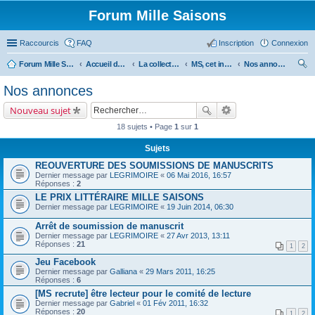
Forum Mille Saisons
Raccourcis
FAQ
Inscription
Connexion
Forum Mille Saisons
Accueil du forum
La collection Mille Saisons
MS, cet inconnu !
Nos annonces
ec
Nos annonces
her
Nouveau sujet
ch
18 sujets • Page
1
sur
1
er
Sujets
REOUVERTURE DES SOUMISSIONS DE MANUSCRITS
Dernier message par
LEGRIMOIRE
«
06 Mai 2016, 16:57
Réponses :
2
LE PRIX LITTÉRAIRE MILLE SAISONS
Dernier message par
LEGRIMOIRE
«
19 Juin 2014, 06:30
Arrêt de soumission de manuscrit
Dernier message par
LEGRIMOIRE
«
27 Avr 2013, 13:11
Réponses :
21
1
2
Jeu Facebook
Dernier message par
Galliana
«
29 Mars 2011, 16:25
Réponses :
6
[MS recrute] être lecteur pour le comité de lecture
Dernier message par
Gabriel
«
01 Fév 2011, 16:32
Réponses :
20
1
2