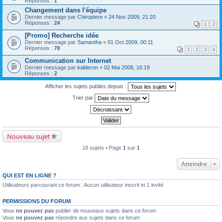
Réponses :
1
Changement dans l'équipe
Dernier message par
Chiroptere
«
24 Nov 2009, 21:20
Réponses :
24
1
2
[Promo] Recherche idée
Dernier message par
Samantha
«
01 Oct 2009, 00:11
Réponses :
78
1
2
3
4
Communication sur Internet
Dernier message par
kalderon
«
02 Mai 2008, 16:19
Réponses :
2
Afficher les sujets publiés depuis :
Trier par
Nouveau sujet
18 sujets • Page
1
sur
1
Atteindre
QUI EST EN LIGNE ?
Utilisateurs parcourant ce forum : Aucun utilisateur inscrit et 1 invité
PERMISSIONS DU FORUM
Vous
ne pouvez pas
publier de nouveaux sujets dans ce forum
Vous
ne pouvez pas
répondre aux sujets dans ce forum