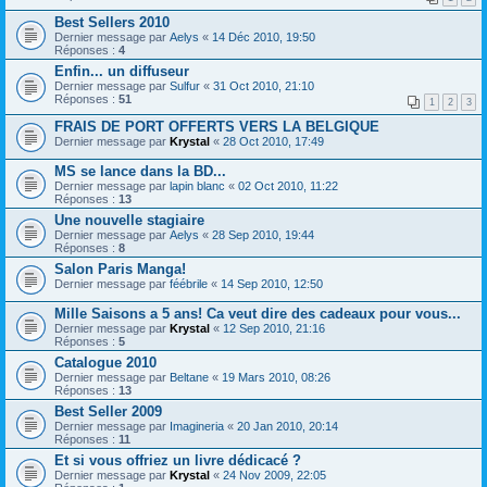
Best Sellers 2010
Dernier message par
Aelys
«
14 Déc 2010, 19:50
Réponses :
4
Enfin... un diffuseur
Dernier message par
Sulfur
«
31 Oct 2010, 21:10
Réponses :
51
1
2
3
FRAIS DE PORT OFFERTS VERS LA BELGIQUE
Dernier message par
Krystal
«
28 Oct 2010, 17:49
MS se lance dans la BD...
Dernier message par
lapin blanc
«
02 Oct 2010, 11:22
Réponses :
13
Une nouvelle stagiaire
Dernier message par
Aelys
«
28 Sep 2010, 19:44
Réponses :
8
Salon Paris Manga!
Dernier message par
féébrile
«
14 Sep 2010, 12:50
Mille Saisons a 5 ans! Ca veut dire des cadeaux pour vous...
Dernier message par
Krystal
«
12 Sep 2010, 21:16
Réponses :
5
Catalogue 2010
Dernier message par
Beltane
«
19 Mars 2010, 08:26
Réponses :
13
Best Seller 2009
Dernier message par
Imagineria
«
20 Jan 2010, 20:14
Réponses :
11
Et si vous offriez un livre dédicacé ?
Dernier message par
Krystal
«
24 Nov 2009, 22:05