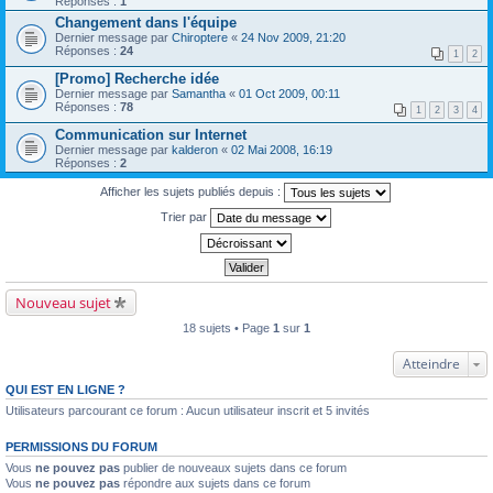
Réponses :
1
Changement dans l'équipe
Dernier message par
Chiroptere
«
24 Nov 2009, 21:20
Réponses :
24
1
2
[Promo] Recherche idée
Dernier message par
Samantha
«
01 Oct 2009, 00:11
Réponses :
78
1
2
3
4
Communication sur Internet
Dernier message par
kalderon
«
02 Mai 2008, 16:19
Réponses :
2
Afficher les sujets publiés depuis :
Trier par
Nouveau sujet
18 sujets • Page
1
sur
1
Atteindre
QUI EST EN LIGNE ?
Utilisateurs parcourant ce forum : Aucun utilisateur inscrit et 5 invités
PERMISSIONS DU FORUM
Vous
ne pouvez pas
publier de nouveaux sujets dans ce forum
Vous
ne pouvez pas
répondre aux sujets dans ce forum