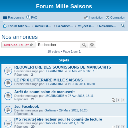
Forum Mille Saisons
Raccourcis
FAQ
Inscription
Connexion
Forum Mille Saisons
Accueil du forum
La collection Mille Saisons
MS, cet inconnu !
Nos annonces
ec
Nos annonces
her
Nouveau sujet
ch
18 sujets • Page
1
sur
1
er
Sujets
REOUVERTURE DES SOUMISSIONS DE MANUSCRITS
Dernier message par
LEGRIMOIRE
«
06 Mai 2016, 16:57
Réponses :
2
LE PRIX LITTÉRAIRE MILLE SAISONS
Dernier message par
LEGRIMOIRE
«
19 Juin 2014, 06:30
Arrêt de soumission de manuscrit
Dernier message par
LEGRIMOIRE
«
27 Avr 2013, 13:11
Réponses :
21
1
2
Jeu Facebook
Dernier message par
Galliana
«
29 Mars 2011, 16:25
Réponses :
6
[MS recrute] être lecteur pour le comité de lecture
Dernier message par
Gabriel
«
01 Fév 2011, 16:32
Réponses :
20
1
2