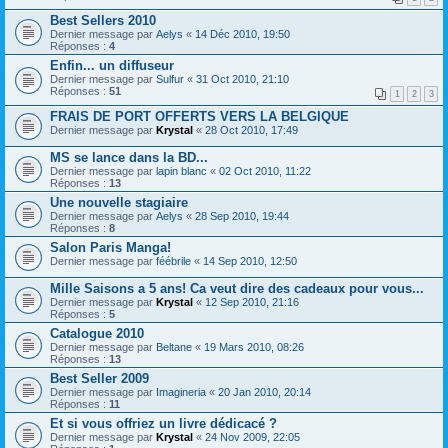
Best Sellers 2010
Dernier message par
Aelys
«
14 Déc 2010, 19:50
Réponses :
4
Enfin... un diffuseur
Dernier message par
Sulfur
«
31 Oct 2010, 21:10
Réponses :
51
1
2
3
FRAIS DE PORT OFFERTS VERS LA BELGIQUE
Dernier message par
Krystal
«
28 Oct 2010, 17:49
MS se lance dans la BD...
Dernier message par
lapin blanc
«
02 Oct 2010, 11:22
Réponses :
13
Une nouvelle stagiaire
Dernier message par
Aelys
«
28 Sep 2010, 19:44
Réponses :
8
Salon Paris Manga!
Dernier message par
féébrile
«
14 Sep 2010, 12:50
Mille Saisons a 5 ans! Ca veut dire des cadeaux pour vous...
Dernier message par
Krystal
«
12 Sep 2010, 21:16
Réponses :
5
Catalogue 2010
Dernier message par
Beltane
«
19 Mars 2010, 08:26
Réponses :
13
Best Seller 2009
Dernier message par
Imagineria
«
20 Jan 2010, 20:14
Réponses :
11
Et si vous offriez un livre dédicacé ?
Dernier message par
Krystal
«
24 Nov 2009, 22:05