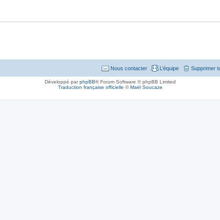
Nous contacter
L’équipe
Supprimer t
Développé par
phpBB
® Forum Software © phpBB Limited
Traduction française officielle
©
Maël Soucaze