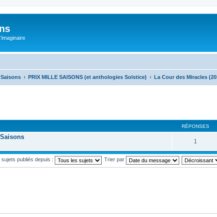
ons
L'imaginaire
e Saisons
PRIX MILLE SAISONS (et anthologies Solstice)
La Cour des Miracles (20
RÉPONSES
 Saisons
1
s sujets publiés depuis :
Trier par