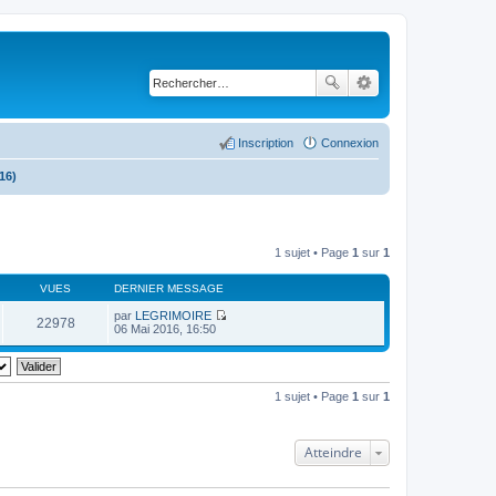
Inscription
Connexion
16)
1 sujet • Page
1
sur
1
VUES
DERNIER MESSAGE
par
LEGRIMOIRE
22978
C
06 Mai 2016, 16:50
o
n
s
u
l
1 sujet • Page
1
sur
1
t
e
r
l
Atteindre
e
d
e