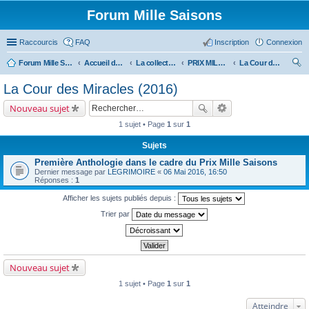
Forum Mille Saisons
Raccourcis
FAQ
Inscription
Connexion
Forum Mille Saisons
Accueil du forum
La collection Mille Saisons
PRIX MILLE SAISONS (et anthologies Solstice)
La Cour des Miracles (2016)
ec
La Cour des Miracles (2016)
her
Nouveau sujet
ch
1 sujet • Page
1
sur
1
er
Sujets
Première Anthologie dans le cadre du Prix Mille Saisons
Dernier message par
LEGRIMOIRE
«
06 Mai 2016, 16:50
Réponses :
1
Afficher les sujets publiés depuis :
Trier par
Nouveau sujet
1 sujet • Page
1
sur
1
Atteindre