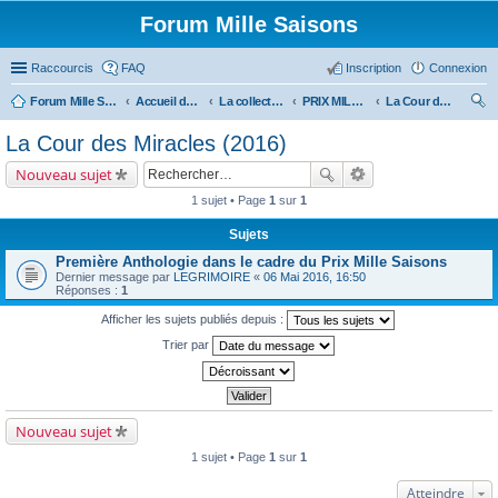
Forum Mille Saisons
Raccourcis
FAQ
Inscription
Connexion
Forum Mille Saisons
Accueil du forum
La collection Mille Saisons
PRIX MILLE SAISONS (et anthologies Solstice)
La Cour des Miracles (2016)
ec
La Cour des Miracles (2016)
her
Nouveau sujet
ch
1 sujet • Page
1
sur
1
er
Sujets
Première Anthologie dans le cadre du Prix Mille Saisons
Dernier message par
LEGRIMOIRE
«
06 Mai 2016, 16:50
Réponses :
1
Afficher les sujets publiés depuis :
Trier par
Nouveau sujet
1 sujet • Page
1
sur
1
Atteindre