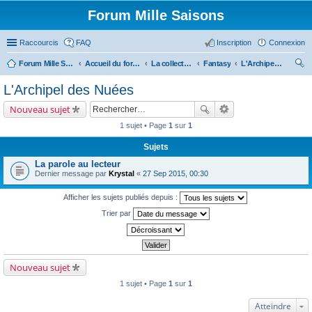
Forum Mille Saisons
Raccourcis
FAQ
Inscription
Connexion
Forum Mille Saisons
Accueil du forum
La collection Mille Saisons
Fantasy
L'Archipel des Nuées
ec
L'Archipel des Nuées
her
Nouveau sujet
ch
1 sujet • Page
1
sur
1
er
Sujets
La parole au lecteur
Dernier message par
Krystal
«
27 Sep 2015, 00:30
Afficher les sujets publiés depuis :
Trier par
Nouveau sujet
1 sujet • Page
1
sur
1
Atteindre