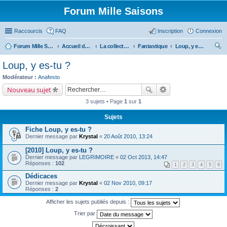
Forum Mille Saisons
Raccourcis
FAQ
Inscription
Connexion
Forum Mille Saisons
Accueil du forum
La collection Mille Saisons
Fantastique
Loup, y es-tu ?
ec
Loup, y es-tu ?
her
Modérateur :
Anafesto
ch
Nouveau sujet
er
3 sujets • Page
1
sur
1
Sujets
Fiche Loup, y es-tu ?
Dernier message par
Krystal
«
20 Août 2010, 13:24
[2010] Loup, y es-tu ?
Dernier message par
LEGRIMOIRE
«
02 Oct 2013, 14:47
Réponses :
102
1
2
3
4
5
6
Dédicaces
Dernier message par
Krystal
«
02 Nov 2010, 09:17
Réponses :
2
Afficher les sujets publiés depuis :
Trier par