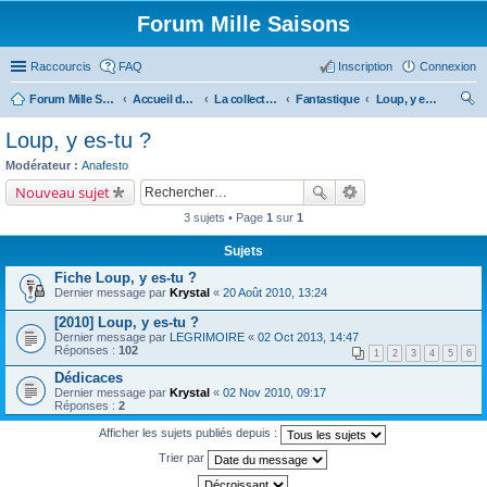
Forum Mille Saisons
Raccourcis
FAQ
Inscription
Connexion
Forum Mille Saisons
Accueil du forum
La collection Mille Saisons
Fantastique
Loup, y es-tu ?
ec
Loup, y es-tu ?
her
Modérateur :
Anafesto
ch
Nouveau sujet
er
3 sujets • Page
1
sur
1
Sujets
Fiche Loup, y es-tu ?
Dernier message par
Krystal
«
20 Août 2010, 13:24
[2010] Loup, y es-tu ?
Dernier message par
LEGRIMOIRE
«
02 Oct 2013, 14:47
Réponses :
102
1
2
3
4
5
6
Dédicaces
Dernier message par
Krystal
«
02 Nov 2010, 09:17
Réponses :
2
Afficher les sujets publiés depuis :
Trier par