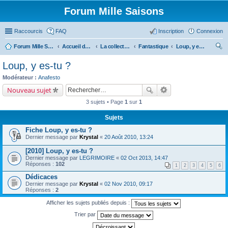
Forum Mille Saisons
Raccourcis
FAQ
Inscription
Connexion
Forum Mille Saisons
Accueil du forum
La collection Mille Saisons
Fantastique
Loup, y es-tu ?
ec
Loup, y es-tu ?
her
Modérateur :
Anafesto
ch
Nouveau sujet
er
3 sujets • Page
1
sur
1
Sujets
Fiche Loup, y es-tu ?
Dernier message par
Krystal
«
20 Août 2010, 13:24
[2010] Loup, y es-tu ?
Dernier message par
LEGRIMOIRE
«
02 Oct 2013, 14:47
Réponses :
102
1
2
3
4
5
6
Dédicaces
Dernier message par
Krystal
«
02 Nov 2010, 09:17
Réponses :
2
Afficher les sujets publiés depuis :
Trier par