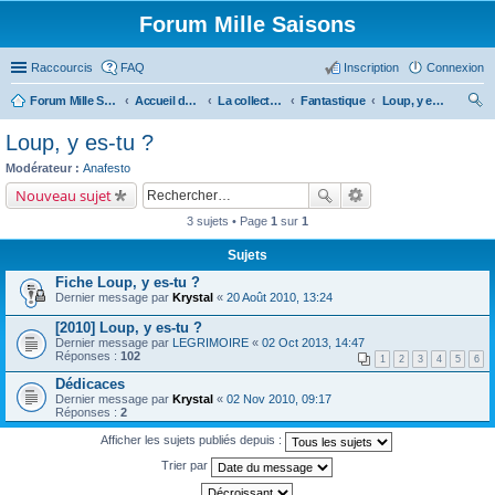
Forum Mille Saisons
Raccourcis
FAQ
Inscription
Connexion
Forum Mille Saisons
Accueil du forum
La collection Mille Saisons
Fantastique
Loup, y es-tu ?
ec
Loup, y es-tu ?
her
Modérateur :
Anafesto
ch
Nouveau sujet
er
3 sujets • Page
1
sur
1
Sujets
Fiche Loup, y es-tu ?
Dernier message par
Krystal
«
20 Août 2010, 13:24
[2010] Loup, y es-tu ?
Dernier message par
LEGRIMOIRE
«
02 Oct 2013, 14:47
Réponses :
102
1
2
3
4
5
6
Dédicaces
Dernier message par
Krystal
«
02 Nov 2010, 09:17
Réponses :
2
Afficher les sujets publiés depuis :
Trier par