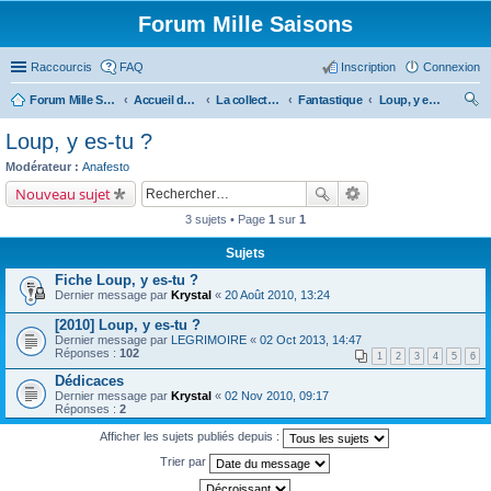
Forum Mille Saisons
Raccourcis
FAQ
Inscription
Connexion
Forum Mille Saisons
Accueil du forum
La collection Mille Saisons
Fantastique
Loup, y es-tu ?
ec
Loup, y es-tu ?
her
Modérateur :
Anafesto
ch
Nouveau sujet
er
3 sujets • Page
1
sur
1
Sujets
Fiche Loup, y es-tu ?
Dernier message par
Krystal
«
20 Août 2010, 13:24
[2010] Loup, y es-tu ?
Dernier message par
LEGRIMOIRE
«
02 Oct 2013, 14:47
Réponses :
102
1
2
3
4
5
6
Dédicaces
Dernier message par
Krystal
«
02 Nov 2010, 09:17
Réponses :
2
Afficher les sujets publiés depuis :
Trier par