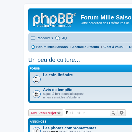
Forum Mille Sais
Votre collection des Littératures de 
Raccourcis
FAQ
Forum Mille Saisons
Accueil du forum
C'est à vous !
U
Un peu de culture...
FORUM
Le coin littéraire
Avis de tempête
sujets à fort potentiel explosif
âmes sensibles s'abstenir
Nouveau sujet
ANNONCES
Les photos compromettantes
par
Krystal
» 26 Sep 2006, 09:23