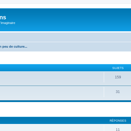
ons
L'imaginaire
n peu de culture...
SUJETS
159
31
RÉPONSES
11