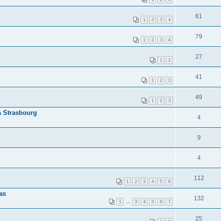
61
1
2
3
4
79
1
2
3
4
27
1
2
41
1
2
3
49
1
2
3
à Strasbourg
4
9
4
112
1
2
3
4
5
6
as
132
1
…
3
4
5
6
7
25