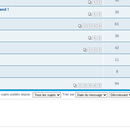
36
1
2
and !
30
1
2
61
1
2
3
4
36
1
2
42
1
2
3
11
9
84
1
2
3
4
5
s sujets publiés depuis :
Trier par