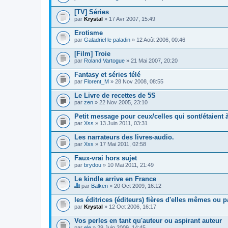
[TV] Séries
par
Krystal
» 17 Avr 2007, 15:49
Erotisme
par
Galadriel le paladin
» 12 Août 2006, 00:46
[Film] Troie
par
Roland Vartogue
» 21 Mai 2007, 20:20
Fantasy et séries télé
par
Florent_M
» 28 Nov 2008, 08:55
Le Livre de recettes de 5S
par
zen
» 22 Nov 2005, 23:10
Petit message pour ceux/celles qui sont/étaient 
par
Xss
» 13 Juin 2011, 03:31
Les narrateurs des livres-audio.
par
Xss
» 17 Mai 2011, 02:58
Faux-vrai hors sujet
par
brydou
» 10 Mai 2011, 21:49
Le kindle arrive en France
par
Balken
» 20 Oct 2009, 16:12
C
e
les éditrices (éditeurs) fières d'elles mêmes ou p
s
par
Krystal
» 12 Oct 2006, 16:17
u
j
Vos perles en tant qu'auteur ou aspirant auteur
e
par
t
ele
» 29 Juin 2009, 14:45