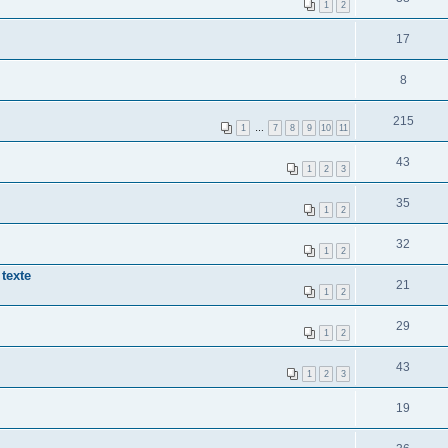
1
2
17
8
215
1
…
7
8
9
10
11
43
1
2
3
35
1
2
32
1
2
texte
21
1
2
29
1
2
43
1
2
3
19