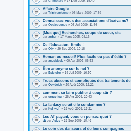
par
Chiroptere
» 17 Déc 2009, 15:40
Affaire Google
par
Trinitrotoluène
» 06 Mars 2009, 17:59
Connaissez-vous des associations d'écrivains?
par
Opalescence
» 05 Juil 2009, 11:56
[Musique] Recherches, coups de coeur, etc.
par
arthur
» 17 Mars 2005, 08:13
De l'éducation, Emile !
par
Oliv
» 29 Sep 2009, 10:18
Roman ou recueil/ Plus facile ou pas d’édité ?
par
angeblack
» 09 Avr 2009, 08:53
Être anonyme sur le net ?
par
Epistolier
» 19 Juil 2009, 16:50
Trucs abscons et compliqués des traitements de 
par
Ookdelph
» 20 Août 2009, 12:22
comment se faire publier à coup sûr ?
par
orque fou
» 28 Avr 2008, 20:43
La fantasy serait-elle condamnée ?
par
Kulhwch
» 18 Août 2009, 15:21
Les AT payant, vous en pensez quoi ?
par
Aelys
» 15 Sep 2009, 10:46
C
e
Le coin des danseurs et de leurs compagnes
s