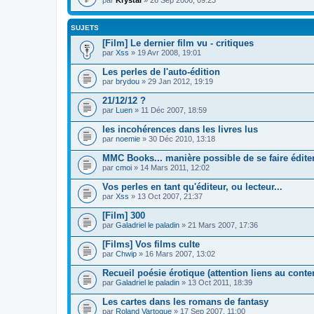
SUJETS
[Film] Le dernier film vu - critiques
par
Xss
» 19 Avr 2008, 19:01
Les perles de l'auto-édition
par
brydou
» 29 Jan 2012, 19:19
21/12/12 ?
par
Luen
» 11 Déc 2007, 18:59
les incohérences dans les livres lus
par
noemie
» 30 Déc 2010, 13:18
MMC Books... manière possible de se faire édite
par
cmoi
» 14 Mars 2011, 12:02
Vos perles en tant qu'éditeur, ou lecteur...
par
Xss
» 13 Oct 2007, 21:37
[Film] 300
par
Galadriel le paladin
» 21 Mars 2007, 17:36
[Films] Vos films culte
par
Chwip
» 16 Mars 2007, 13:02
Recueil poésie érotique (attention liens au conte
par
Galadriel le paladin
» 13 Oct 2011, 18:39
Les cartes dans les romans de fantasy
par
Roland Vartogue
» 17 Sep 2007, 11:00