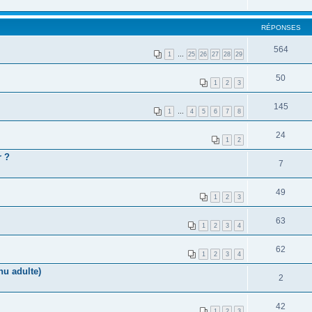
RÉPONSES
564
1
…
25
26
27
28
29
50
1
2
3
145
1
…
4
5
6
7
8
24
1
2
r ?
7
49
1
2
3
63
1
2
3
4
62
1
2
3
4
nu adulte)
2
42
1
2
3