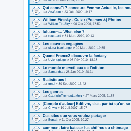
c
o
Qui connaît ? concours Femme Actuelle, les no
n
par
Anafesto
» 23 Déc 2009, 19:17
t
i
William Firesky - Guiz : (Poemes &) Photos
e
par
William FireSky
» 06 Oct 2006, 17:52
n
t
lulu.com... What else ?
u
n
par
roussard
» 31 Mars 2010, 00:13
s
o
Les oeuvres engagées
n
par
siana-blackangel
» 29 Mars 2010, 19:55
d
a
Quand France2 découvre la fantasy
g
e
par
Uylenspiegel
» 06 Fév 2010, 18:13
.
Le monde merveilleux de l'édition
par
Samantha
» 28 Jan 2010, 20:11
Statistiques !
par
cmoi
» 30 Sep 2009, 13:42
Les genres
par
GabrielleTrompeLaMort
» 27 Mars 2005, 11:56
[Compte d'auteur] Edilivre, c'est par ici qu'on se
par
Chwip
» 10 Juil 2007, 15:07
Ces sites que vous voulez partager
par
Eonath
» 11 Oct 2005, 10:27
comment faire baisser les chiffres du chômage