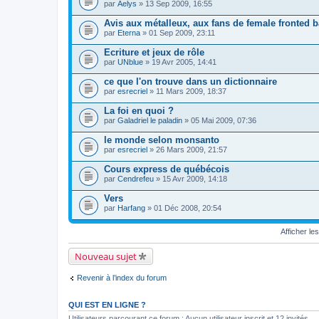
par
Aelys
» 13 Sep 2009, 16:55
u
j
Avis aux métalleux, aux fans de female fronted b
e
par
t
Eterna
» 01 Sep 2009, 23:11
c
o
Ecriture et jeux de rôle
n
par
UNblue
» 19 Avr 2005, 14:41
t
i
ce que l'on trouve dans un dictionnaire
e
par
esrecriel
» 11 Mars 2009, 18:37
n
t
La foi en quoi ?
u
n
par
Galadriel le paladin
» 05 Mai 2009, 07:36
s
o
le monde selon monsanto
n
par
esrecriel
» 26 Mars 2009, 21:57
d
a
Cours express de québécois
g
e
par
Cendrefeu
» 15 Avr 2009, 14:18
.
Vers
par
Harfang
» 01 Déc 2008, 20:54
Afficher le
Nouveau sujet
Revenir à l’index du forum
QUI EST EN LIGNE ?
Utilisateurs parcourant ce forum : Aucun utilisateur inscrit et 12 invités