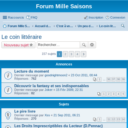
Forum Mille Saisons
Raccourcis
FAQ
Inscription
Connexion
Forum Mille Saisons
Accueil du forum
C'est à vous !
Un peu de culture...
Le coin littéraire
ec
Le coin littéraire
her
Nouveau sujet
ch
er
157 sujets
1
2
3
4
Annonces
Lecture du moment
Dernier message par
goodnightmoon2
«
23 Oct 2011, 00:44
Réponses :
762
1
…
36
37
38
39
Découvrir la fantasy et ses indispensables
Dernier message par
Joker
«
15 Fév 2009, 22:31
Réponses :
82
1
2
3
4
5
Sujets
Le pire livre
Dernier message par
Xss
«
21 Sep 2011, 06:21
Réponses :
270
1
…
11
12
13
14
Les Droits Imprescriptibles du Lecteur (D.Pennac)