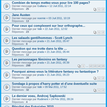
Combien de temps mettez-vous pour lire 100 pages?
Dernier message par
Galliana
«
12 Juil 2011, 22:14
Réponses :
25
1
2
Jane Austen
Dernier message par
noemie
«
03 Juil 2011, 10:19
Réponses :
13
Pour ceux qui complexent sur leur orthographe...
Dernier message par
Valk
«
22 Juin 2011, 12:02
Réponses :
23
1
2
Les salauds gentilhommes - Scott Lynch
Dernier message par
prada
«
21 Juin 2011, 05:47
Réponses :
8
Question qui me trotte dans la tête ...
Dernier message par
prada
«
21 Juin 2011, 05:44
Réponses :
12
Les personnages féminins en fantasy
Dernier message par
prada
«
21 Juin 2011, 05:39
Réponses :
298
1
…
12
13
14
15
Pourquoi aimez-vous la littérature fantasy ou fantastique ?
Dernier message par
prada
«
21 Juin 2011, 05:23
Réponses :
28
1
2
Sondage à propos d'harry potter et d'une éventuelle suite
Dernier message par
Valk
«
09 Mai 2011, 17:52
Réponses :
32
1
2
Le dernier voeu, Andrzej Sapkowski
Dernier message par
Rudiment
«
24 Fév 2011, 09:24
Réponses :
4
Résultat des Futuriales 2010