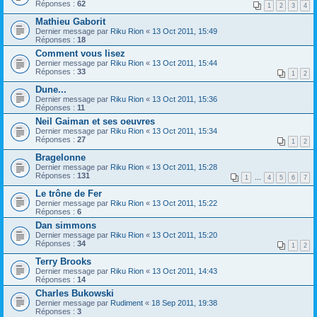
Réponses :
62
1
2
3
4
Mathieu Gaborit
Dernier message par
Riku Rion
«
13 Oct 2011, 15:49
Réponses :
18
Comment vous lisez
Dernier message par
Riku Rion
«
13 Oct 2011, 15:44
Réponses :
33
1
2
Dune...
Dernier message par
Riku Rion
«
13 Oct 2011, 15:36
Réponses :
11
Neil Gaiman et ses oeuvres
Dernier message par
Riku Rion
«
13 Oct 2011, 15:34
Réponses :
27
1
2
Bragelonne
Dernier message par
Riku Rion
«
13 Oct 2011, 15:28
Réponses :
131
1
…
4
5
6
7
Le trône de Fer
Dernier message par
Riku Rion
«
13 Oct 2011, 15:22
Réponses :
6
Dan simmons
Dernier message par
Riku Rion
«
13 Oct 2011, 15:20
Réponses :
34
1
2
Terry Brooks
Dernier message par
Riku Rion
«
13 Oct 2011, 14:43
Réponses :
14
Charles Bukowski
Dernier message par
Rudiment
«
18 Sep 2011, 19:38
Réponses :
3