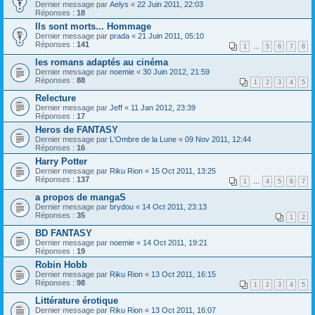
Dernier message par
Aelys
«
22 Juin 2011, 22:03
Réponses :
18
Ils sont morts... Hommage
Dernier message par
prada
«
21 Juin 2011, 05:10
Réponses :
141
1
…
5
6
7
8
les romans adaptés au cinéma
Dernier message par
noemie
«
30 Juin 2012, 21:59
Réponses :
88
1
2
3
4
5
Relecture
Dernier message par
Jeff
«
11 Jan 2012, 23:39
Réponses :
17
Heros de FANTASY
Dernier message par
L'Ombre de la Lune
«
09 Nov 2011, 12:44
Réponses :
16
Harry Potter
Dernier message par
Riku Rion
«
15 Oct 2011, 13:25
Réponses :
137
1
…
4
5
6
7
a propos de mangaS
Dernier message par
brydou
«
14 Oct 2011, 23:13
Réponses :
35
1
2
BD FANTASY
Dernier message par
noemie
«
14 Oct 2011, 19:21
Réponses :
19
Robin Hobb
Dernier message par
Riku Rion
«
13 Oct 2011, 16:15
Réponses :
98
1
2
3
4
5
Littérature érotique
Dernier message par
Riku Rion
«
13 Oct 2011, 16:07