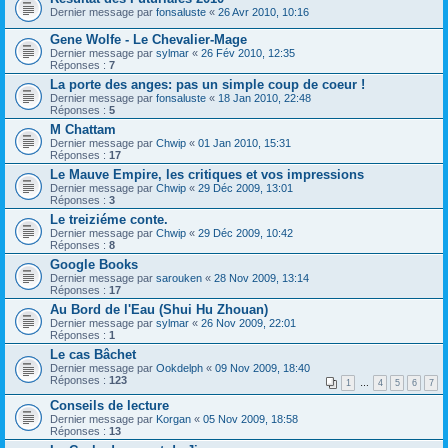
Dernier message par
fonsaluste
«
26 Avr 2010, 10:16
Gene Wolfe - Le Chevalier-Mage
Dernier message par
sylmar
«
26 Fév 2010, 12:35
Réponses :
7
La porte des anges: pas un simple coup de coeur !
Dernier message par
fonsaluste
«
18 Jan 2010, 22:48
Réponses :
5
M Chattam
Dernier message par
Chwip
«
01 Jan 2010, 15:31
Réponses :
17
Le Mauve Empire, les critiques et vos impressions
Dernier message par
Chwip
«
29 Déc 2009, 13:01
Réponses :
3
Le treiziéme conte.
Dernier message par
Chwip
«
29 Déc 2009, 10:42
Réponses :
8
Google Books
Dernier message par
sarouken
«
28 Nov 2009, 13:14
Réponses :
17
Au Bord de l'Eau (Shui Hu Zhouan)
Dernier message par
sylmar
«
26 Nov 2009, 22:01
Réponses :
1
Le cas Bâchet
Dernier message par
Ookdelph
«
09 Nov 2009, 18:40
Réponses :
123
1
…
4
5
6
7
Conseils de lecture
Dernier message par
Korgan
«
05 Nov 2009, 18:58
Réponses :
13