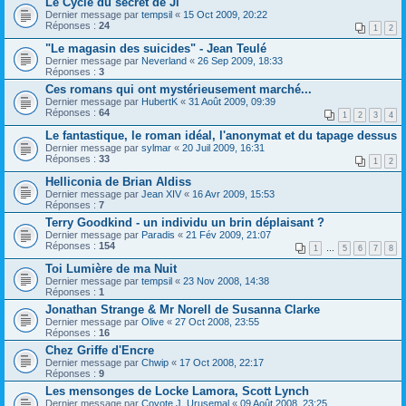
Le Cycle du secret de Ji
Dernier message par
tempsil
«
15 Oct 2009, 20:22
Réponses :
24
1
2
"Le magasin des suicides" - Jean Teulé
Dernier message par
Neverland
«
26 Sep 2009, 18:33
Réponses :
3
Ces romans qui ont mystérieusement marché...
Dernier message par
HubertK
«
31 Août 2009, 09:39
Réponses :
64
1
2
3
4
Le fantastique, le roman idéal, l'anonymat et du tapage dessus
Dernier message par
sylmar
«
20 Juil 2009, 16:31
Réponses :
33
1
2
Helliconia de Brian Aldiss
Dernier message par
Jean XIV
«
16 Avr 2009, 15:53
Réponses :
7
Terry Goodkind - un individu un brin déplaisant ?
Dernier message par
Paradis
«
21 Fév 2009, 21:07
Réponses :
154
1
…
5
6
7
8
Toi Lumière de ma Nuit
Dernier message par
tempsil
«
23 Nov 2008, 14:38
Réponses :
1
Jonathan Strange & Mr Norell de Susanna Clarke
Dernier message par
Olive
«
27 Oct 2008, 23:55
Réponses :
16
Chez Griffe d'Encre
Dernier message par
Chwip
«
17 Oct 2008, 22:17
Réponses :
9
Les mensonges de Locke Lamora, Scott Lynch
Dernier message par
Coyote J. Urusemal
«
09 Août 2008, 23:25