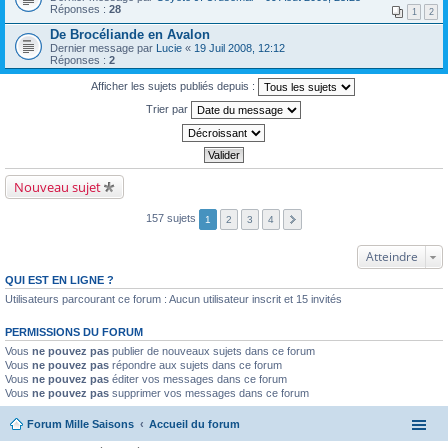
Réponses :
28
1
2
De Brocéliande en Avalon
Dernier message par
Lucie
«
19 Juil 2008, 12:12
Réponses :
2
Afficher les sujets publiés depuis :
Trier par
Nouveau sujet
157 sujets
1
2
3
4
Atteindre
QUI EST EN LIGNE ?
Utilisateurs parcourant ce forum : Aucun utilisateur inscrit et 15 invités
PERMISSIONS DU FORUM
Vous
ne pouvez pas
publier de nouveaux sujets dans ce forum
Vous
ne pouvez pas
répondre aux sujets dans ce forum
Vous
ne pouvez pas
éditer vos messages dans ce forum
Vous
ne pouvez pas
supprimer vos messages dans ce forum
Forum Mille Saisons
Accueil du forum