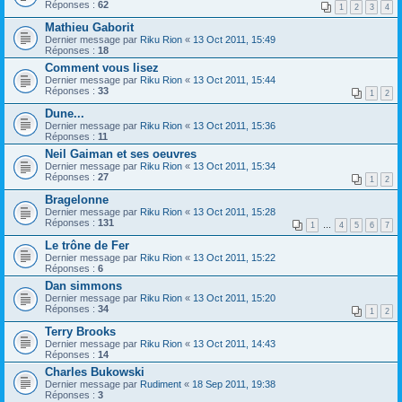
Réponses :
62
1
2
3
4
Mathieu Gaborit
Dernier message par
Riku Rion
«
13 Oct 2011, 15:49
Réponses :
18
Comment vous lisez
Dernier message par
Riku Rion
«
13 Oct 2011, 15:44
Réponses :
33
1
2
Dune...
Dernier message par
Riku Rion
«
13 Oct 2011, 15:36
Réponses :
11
Neil Gaiman et ses oeuvres
Dernier message par
Riku Rion
«
13 Oct 2011, 15:34
Réponses :
27
1
2
Bragelonne
Dernier message par
Riku Rion
«
13 Oct 2011, 15:28
Réponses :
131
1
…
4
5
6
7
Le trône de Fer
Dernier message par
Riku Rion
«
13 Oct 2011, 15:22
Réponses :
6
Dan simmons
Dernier message par
Riku Rion
«
13 Oct 2011, 15:20
Réponses :
34
1
2
Terry Brooks
Dernier message par
Riku Rion
«
13 Oct 2011, 14:43
Réponses :
14
Charles Bukowski
Dernier message par
Rudiment
«
18 Sep 2011, 19:38
Réponses :
3