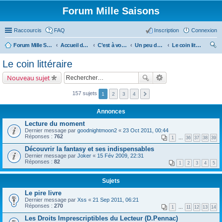
Forum Mille Saisons
Raccourcis
FAQ
Inscription
Connexion
Forum Mille Saisons
Accueil du forum
C'est à vous !
Un peu de culture...
Le coin littéraire
ec
Le coin littéraire
her
Nouveau sujet
ch
er
157 sujets
1
2
3
4
Annonces
Lecture du moment
Dernier message par
goodnightmoon2
«
23 Oct 2011, 00:44
Réponses :
762
1
…
36
37
38
39
Découvrir la fantasy et ses indispensables
Dernier message par
Joker
«
15 Fév 2009, 22:31
Réponses :
82
1
2
3
4
5
Sujets
Le pire livre
Dernier message par
Xss
«
21 Sep 2011, 06:21
Réponses :
270
1
…
11
12
13
14
Les Droits Imprescriptibles du Lecteur (D.Pennac)