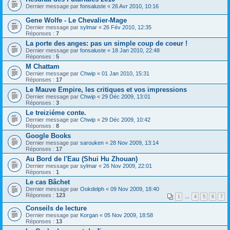
Dernier message par
fonsaluste
«
26 Avr 2010, 10:16
Gene Wolfe - Le Chevalier-Mage
Dernier message par
sylmar
«
26 Fév 2010, 12:35
Réponses :
7
La porte des anges: pas un simple coup de coeur !
Dernier message par
fonsaluste
«
18 Jan 2010, 22:48
Réponses :
5
M Chattam
Dernier message par
Chwip
«
01 Jan 2010, 15:31
Réponses :
17
Le Mauve Empire, les critiques et vos impressions
Dernier message par
Chwip
«
29 Déc 2009, 13:01
Réponses :
3
Le treiziéme conte.
Dernier message par
Chwip
«
29 Déc 2009, 10:42
Réponses :
8
Google Books
Dernier message par
sarouken
«
28 Nov 2009, 13:14
Réponses :
17
Au Bord de l'Eau (Shui Hu Zhouan)
Dernier message par
sylmar
«
26 Nov 2009, 22:01
Réponses :
1
Le cas Bâchet
Dernier message par
Ookdelph
«
09 Nov 2009, 18:40
Réponses :
123
1
…
4
5
6
7
Conseils de lecture
Dernier message par
Korgan
«
05 Nov 2009, 18:58
Réponses :
13