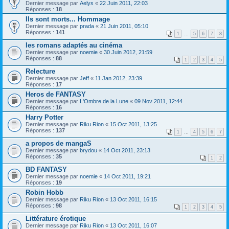
Dernier message par
Aelys
«
22 Juin 2011, 22:03
Réponses :
18
Ils sont morts... Hommage
Dernier message par
prada
«
21 Juin 2011, 05:10
Réponses :
141
1
…
5
6
7
8
les romans adaptés au cinéma
Dernier message par
noemie
«
30 Juin 2012, 21:59
Réponses :
88
1
2
3
4
5
Relecture
Dernier message par
Jeff
«
11 Jan 2012, 23:39
Réponses :
17
Heros de FANTASY
Dernier message par
L'Ombre de la Lune
«
09 Nov 2011, 12:44
Réponses :
16
Harry Potter
Dernier message par
Riku Rion
«
15 Oct 2011, 13:25
Réponses :
137
1
…
4
5
6
7
a propos de mangaS
Dernier message par
brydou
«
14 Oct 2011, 23:13
Réponses :
35
1
2
BD FANTASY
Dernier message par
noemie
«
14 Oct 2011, 19:21
Réponses :
19
Robin Hobb
Dernier message par
Riku Rion
«
13 Oct 2011, 16:15
Réponses :
98
1
2
3
4
5
Littérature érotique
Dernier message par
Riku Rion
«
13 Oct 2011, 16:07