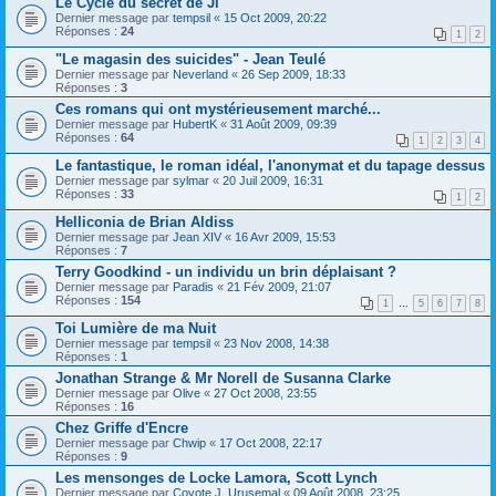
Le Cycle du secret de Ji
Dernier message par
tempsil
«
15 Oct 2009, 20:22
Réponses :
24
1
2
"Le magasin des suicides" - Jean Teulé
Dernier message par
Neverland
«
26 Sep 2009, 18:33
Réponses :
3
Ces romans qui ont mystérieusement marché...
Dernier message par
HubertK
«
31 Août 2009, 09:39
Réponses :
64
1
2
3
4
Le fantastique, le roman idéal, l'anonymat et du tapage dessus
Dernier message par
sylmar
«
20 Juil 2009, 16:31
Réponses :
33
1
2
Helliconia de Brian Aldiss
Dernier message par
Jean XIV
«
16 Avr 2009, 15:53
Réponses :
7
Terry Goodkind - un individu un brin déplaisant ?
Dernier message par
Paradis
«
21 Fév 2009, 21:07
Réponses :
154
1
…
5
6
7
8
Toi Lumière de ma Nuit
Dernier message par
tempsil
«
23 Nov 2008, 14:38
Réponses :
1
Jonathan Strange & Mr Norell de Susanna Clarke
Dernier message par
Olive
«
27 Oct 2008, 23:55
Réponses :
16
Chez Griffe d'Encre
Dernier message par
Chwip
«
17 Oct 2008, 22:17
Réponses :
9
Les mensonges de Locke Lamora, Scott Lynch
Dernier message par
Coyote J. Urusemal
«
09 Août 2008, 23:25