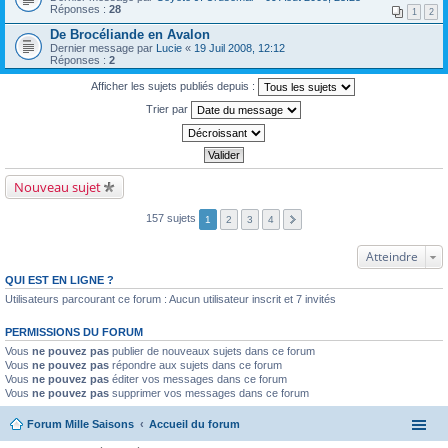
Réponses :
28
1
2
De Brocéliande en Avalon
Dernier message par
Lucie
«
19 Juil 2008, 12:12
Réponses :
2
Afficher les sujets publiés depuis :
Trier par
Nouveau sujet
157 sujets
1
2
3
4
Atteindre
QUI EST EN LIGNE ?
Utilisateurs parcourant ce forum : Aucun utilisateur inscrit et 7 invités
PERMISSIONS DU FORUM
Vous
ne pouvez pas
publier de nouveaux sujets dans ce forum
Vous
ne pouvez pas
répondre aux sujets dans ce forum
Vous
ne pouvez pas
éditer vos messages dans ce forum
Vous
ne pouvez pas
supprimer vos messages dans ce forum
Forum Mille Saisons
Accueil du forum