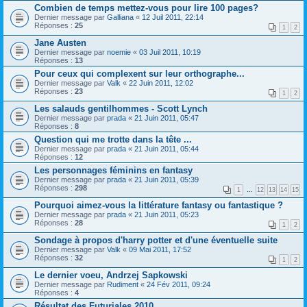
Combien de temps mettez-vous pour lire 100 pages?
Dernier message par
Galliana
«
12 Juil 2011, 22:14
Réponses :
25
1
2
Jane Austen
Dernier message par
noemie
«
03 Juil 2011, 10:19
Réponses :
13
Pour ceux qui complexent sur leur orthographe...
Dernier message par
Valk
«
22 Juin 2011, 12:02
Réponses :
23
1
2
Les salauds gentilhommes - Scott Lynch
Dernier message par
prada
«
21 Juin 2011, 05:47
Réponses :
8
Question qui me trotte dans la tête ...
Dernier message par
prada
«
21 Juin 2011, 05:44
Réponses :
12
Les personnages féminins en fantasy
Dernier message par
prada
«
21 Juin 2011, 05:39
Réponses :
298
1
…
12
13
14
15
Pourquoi aimez-vous la littérature fantasy ou fantastique ?
Dernier message par
prada
«
21 Juin 2011, 05:23
Réponses :
28
1
2
Sondage à propos d'harry potter et d'une éventuelle suite
Dernier message par
Valk
«
09 Mai 2011, 17:52
Réponses :
32
1
2
Le dernier voeu, Andrzej Sapkowski
Dernier message par
Rudiment
«
24 Fév 2011, 09:24
Réponses :
4
Résultat des Futuriales 2010