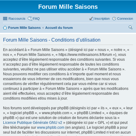
Forum Mille Saisons
Raccourcis
FAQ
Inscription
Connexion
Forum Mille Saisons
Accueil du forum
ec
Forum Mille Saisons - Conditions d’utilisation
her
En accédant à « Forum Mille Saisons » (désigné ici par « nous », « notre », «
ch
nos », « Forum Mille Saisons », « https://www.millesaisons.fr/forum »), vous
er
acceptez d’être légalement responsable des conditions suivantes. Si vous
n’acceptez pas d’être légalement responsable de toutes les conditions
suivantes, veuillez ne pas utiliser et/ou accéder à « Forum Mille Saisons ».
Nous pouvons modifier ces conditions à n’importe quel moment et nous
essaierons de vous informer de ces modifications, bien que nous vous
conseillons de vérifier régulièrement cela par vous-même car si vous
continuez à participer à « Forum Mille Saisons » après que les modifications
aient été effectuées, vous acceptez d’être légalement responsable des
conditions modifiées et/ou mises à jour.
Nos forums sont développés par phpBB (désignés ici par « ils », « eux », « leur
», « logiciel phpBB », « www.phpbb.com », « phpBB Limited », « équipes de
phpBB ») qui est une solution de création de forums déclarée sous la «
Licence Publique Générale GNU v2
» (désignée ici par « GPL ») et qui peut
être téléchargée sur
www.phpbb.com
(en anglais). Le logiciel phpBB a pour
seul but de faciliter les discussions sur internet, phpBB Limited n’est en aucun