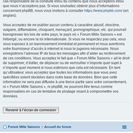
cas responsable de la conduite et/ou du contenu que nous acceptons et/ou
que nous n’acceptons pas. Si vous souhaitez obtenir plus d’informations
concernant phpBB, nous vous invitons à consulter
https://www.phpbb.com/
(en
anglais).
Vous acceptez de ne publier aucun contenu à caractère abusif, obscène,
vulgaire, diffamatoire, choquant, menaçant, pornographique, etc. qui pourrait
transgresser les lois de votre pays, le pays où « Forum Mille Saisons » est
hébergé, ou encore la loi internationale. Si vous ne respectez pas cela, vous
vous exposez à un bannissement immédiat et permanent et nous avertirons
votre fournisseur d’accès à internet si nous le jugeons nécessaire. Nous
enregistrons l’adresse IP de tous les messages afin d’aider au renforcement
de ces conditions. Vous acceptez le fait que « Forum Mille Saisons » ait le droit
de supprimer, d’éditer, de déplacer ou de verrouiller n’importe quel sujet à
n’importe quel moment si nous estimons que cela est nécessaire. En tant
qu’utilisateur, vous acceptez que toutes les informations que vous avez
spécifiées soient stockées dans notre base de données. Bien que cette
information ne sera pas diffusée à une tierce partie sans votre consentement,
ni « Forum Mille Saisons », ni phpBB, ne pourront être tenus comme
responsables en cas de tentative de piratage visant à compromettre vos
données.
Revenir à l’écran de connexion
Forum Mille Saisons
Accueil du forum