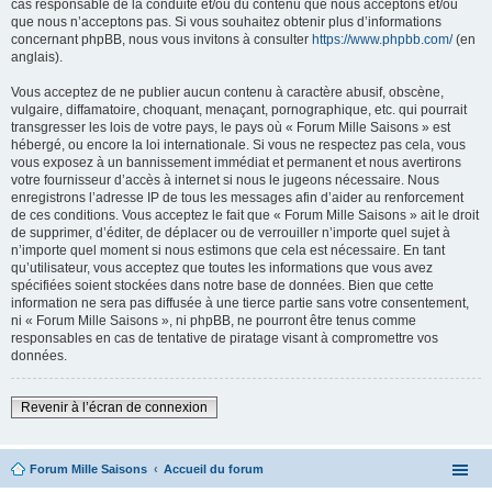
cas responsable de la conduite et/ou du contenu que nous acceptons et/ou
que nous n’acceptons pas. Si vous souhaitez obtenir plus d’informations
concernant phpBB, nous vous invitons à consulter
https://www.phpbb.com/
(en
anglais).
Vous acceptez de ne publier aucun contenu à caractère abusif, obscène,
vulgaire, diffamatoire, choquant, menaçant, pornographique, etc. qui pourrait
transgresser les lois de votre pays, le pays où « Forum Mille Saisons » est
hébergé, ou encore la loi internationale. Si vous ne respectez pas cela, vous
vous exposez à un bannissement immédiat et permanent et nous avertirons
votre fournisseur d’accès à internet si nous le jugeons nécessaire. Nous
enregistrons l’adresse IP de tous les messages afin d’aider au renforcement
de ces conditions. Vous acceptez le fait que « Forum Mille Saisons » ait le droit
de supprimer, d’éditer, de déplacer ou de verrouiller n’importe quel sujet à
n’importe quel moment si nous estimons que cela est nécessaire. En tant
qu’utilisateur, vous acceptez que toutes les informations que vous avez
spécifiées soient stockées dans notre base de données. Bien que cette
information ne sera pas diffusée à une tierce partie sans votre consentement,
ni « Forum Mille Saisons », ni phpBB, ne pourront être tenus comme
responsables en cas de tentative de piratage visant à compromettre vos
données.
Revenir à l’écran de connexion
Forum Mille Saisons
Accueil du forum