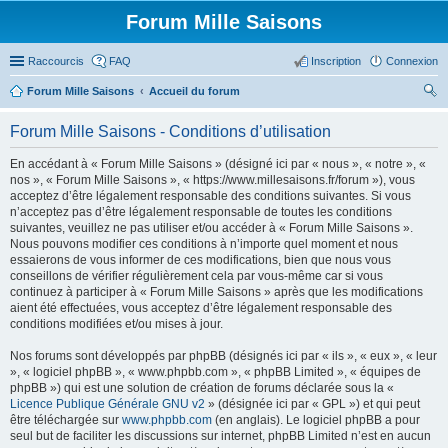
Forum Mille Saisons
Raccourcis
FAQ
Inscription
Connexion
Forum Mille Saisons
Accueil du forum
ec
Forum Mille Saisons - Conditions d’utilisation
her
En accédant à « Forum Mille Saisons » (désigné ici par « nous », « notre », «
ch
nos », « Forum Mille Saisons », « https://www.millesaisons.fr/forum »), vous
er
acceptez d’être légalement responsable des conditions suivantes. Si vous
n’acceptez pas d’être légalement responsable de toutes les conditions
suivantes, veuillez ne pas utiliser et/ou accéder à « Forum Mille Saisons ».
Nous pouvons modifier ces conditions à n’importe quel moment et nous
essaierons de vous informer de ces modifications, bien que nous vous
conseillons de vérifier régulièrement cela par vous-même car si vous
continuez à participer à « Forum Mille Saisons » après que les modifications
aient été effectuées, vous acceptez d’être légalement responsable des
conditions modifiées et/ou mises à jour.
Nos forums sont développés par phpBB (désignés ici par « ils », « eux », « leur
», « logiciel phpBB », « www.phpbb.com », « phpBB Limited », « équipes de
phpBB ») qui est une solution de création de forums déclarée sous la «
Licence Publique Générale GNU v2
» (désignée ici par « GPL ») et qui peut
être téléchargée sur
www.phpbb.com
(en anglais). Le logiciel phpBB a pour
seul but de faciliter les discussions sur internet, phpBB Limited n’est en aucun