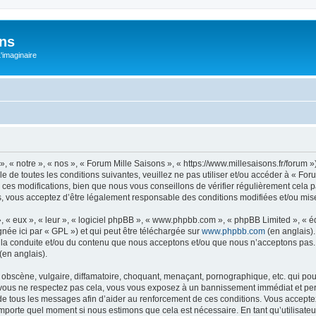
ons
L'imaginaire
, « notre », « nos », « Forum Mille Saisons », « https://www.millesaisons.fr/forum
e de toutes les conditions suivantes, veuillez ne pas utiliser et/ou accéder à « Fo
ces modifications, bien que nous vous conseillons de vérifier régulièrement cela 
s, vous acceptez d’être légalement responsable des conditions modifiées et/ou mise
, « eux », « leur », « logiciel phpBB », « www.phpbb.com », « phpBB Limited », « 
née ici par « GPL ») et qui peut être téléchargée sur
www.phpbb.com
(en anglais).
 la conduite et/ou du contenu que nous acceptons et/ou que nous n’acceptons pas. 
(en anglais).
obscène, vulgaire, diffamatoire, choquant, menaçant, pornographique, etc. qui pourr
Si vous ne respectez pas cela, vous vous exposez à un bannissement immédiat et per
e tous les messages afin d’aider au renforcement de ces conditions. Vous acceptez l
n’importe quel moment si nous estimons que cela est nécessaire. En tant qu’utilisat