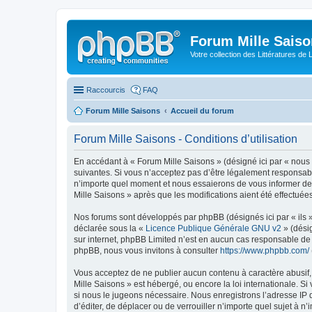
Forum Mille Sais
Votre collection des Littératures de 
Raccourcis
FAQ
Forum Mille Saisons
Accueil du forum
Forum Mille Saisons - Conditions d’utilisation
En accédant à « Forum Mille Saisons » (désigné ici par « nous »
suivantes. Si vous n’acceptez pas d’être légalement responsabl
n’importe quel moment et nous essaierons de vous informer de 
Mille Saisons » après que les modifications aient été effectuée
Nos forums sont développés par phpBB (désignés ici par « ils »
déclarée sous la «
Licence Publique Générale GNU v2
» (désig
sur internet, phpBB Limited n’est en aucun cas responsable de
phpBB, nous vous invitons à consulter
https://www.phpbb.com/
Vous acceptez de ne publier aucun contenu à caractère abusif, 
Mille Saisons » est hébergé, ou encore la loi internationale. 
si nous le jugeons nécessaire. Nous enregistrons l’adresse IP d
d’éditer, de déplacer ou de verrouiller n’importe quel sujet à 