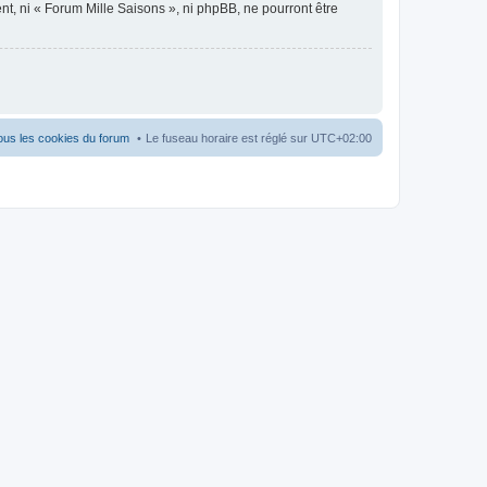
nt, ni « Forum Mille Saisons », ni phpBB, ne pourront être
ous les cookies du forum
Le fuseau horaire est réglé sur
UTC+02:00