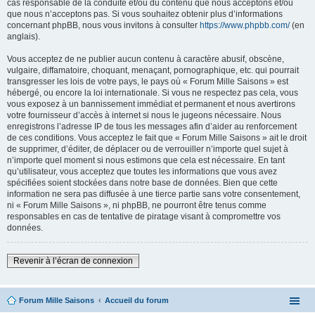
cas responsable de la conduite et/ou du contenu que nous acceptons et/ou
que nous n’acceptons pas. Si vous souhaitez obtenir plus d’informations
concernant phpBB, nous vous invitons à consulter
https://www.phpbb.com/
(en
anglais).
Vous acceptez de ne publier aucun contenu à caractère abusif, obscène,
vulgaire, diffamatoire, choquant, menaçant, pornographique, etc. qui pourrait
transgresser les lois de votre pays, le pays où « Forum Mille Saisons » est
hébergé, ou encore la loi internationale. Si vous ne respectez pas cela, vous
vous exposez à un bannissement immédiat et permanent et nous avertirons
votre fournisseur d’accès à internet si nous le jugeons nécessaire. Nous
enregistrons l’adresse IP de tous les messages afin d’aider au renforcement
de ces conditions. Vous acceptez le fait que « Forum Mille Saisons » ait le droit
de supprimer, d’éditer, de déplacer ou de verrouiller n’importe quel sujet à
n’importe quel moment si nous estimons que cela est nécessaire. En tant
qu’utilisateur, vous acceptez que toutes les informations que vous avez
spécifiées soient stockées dans notre base de données. Bien que cette
information ne sera pas diffusée à une tierce partie sans votre consentement,
ni « Forum Mille Saisons », ni phpBB, ne pourront être tenus comme
responsables en cas de tentative de piratage visant à compromettre vos
données.
Revenir à l’écran de connexion
Forum Mille Saisons
Accueil du forum