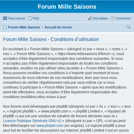
Forum Mille Saisons
Raccourcis
FAQ
Inscription
Connexion
Forum Mille Saisons
Accueil du forum
ec
Forum Mille Saisons - Conditions d’utilisation
her
En accédant à « Forum Mille Saisons » (désigné ici par « nous », « notre », «
ch
nos », « Forum Mille Saisons », « https://www.millesaisons.fr/forum »), vous
er
acceptez d’être légalement responsable des conditions suivantes. Si vous
n’acceptez pas d’être légalement responsable de toutes les conditions
suivantes, veuillez ne pas utiliser et/ou accéder à « Forum Mille Saisons ».
Nous pouvons modifier ces conditions à n’importe quel moment et nous
essaierons de vous informer de ces modifications, bien que nous vous
conseillons de vérifier régulièrement cela par vous-même car si vous
continuez à participer à « Forum Mille Saisons » après que les modifications
aient été effectuées, vous acceptez d’être légalement responsable des
conditions modifiées et/ou mises à jour.
Nos forums sont développés par phpBB (désignés ici par « ils », « eux », « leur
», « logiciel phpBB », « www.phpbb.com », « phpBB Limited », « équipes de
phpBB ») qui est une solution de création de forums déclarée sous la «
Licence Publique Générale GNU v2
» (désignée ici par « GPL ») et qui peut
être téléchargée sur
www.phpbb.com
(en anglais). Le logiciel phpBB a pour
seul but de faciliter les discussions sur internet, phpBB Limited n’est en aucun