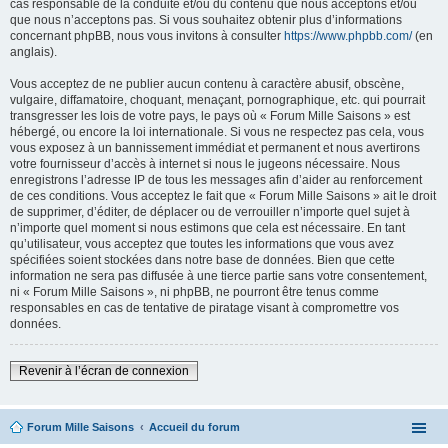
cas responsable de la conduite et/ou du contenu que nous acceptons et/ou
que nous n’acceptons pas. Si vous souhaitez obtenir plus d’informations
concernant phpBB, nous vous invitons à consulter
https://www.phpbb.com/
(en
anglais).
Vous acceptez de ne publier aucun contenu à caractère abusif, obscène,
vulgaire, diffamatoire, choquant, menaçant, pornographique, etc. qui pourrait
transgresser les lois de votre pays, le pays où « Forum Mille Saisons » est
hébergé, ou encore la loi internationale. Si vous ne respectez pas cela, vous
vous exposez à un bannissement immédiat et permanent et nous avertirons
votre fournisseur d’accès à internet si nous le jugeons nécessaire. Nous
enregistrons l’adresse IP de tous les messages afin d’aider au renforcement
de ces conditions. Vous acceptez le fait que « Forum Mille Saisons » ait le droit
de supprimer, d’éditer, de déplacer ou de verrouiller n’importe quel sujet à
n’importe quel moment si nous estimons que cela est nécessaire. En tant
qu’utilisateur, vous acceptez que toutes les informations que vous avez
spécifiées soient stockées dans notre base de données. Bien que cette
information ne sera pas diffusée à une tierce partie sans votre consentement,
ni « Forum Mille Saisons », ni phpBB, ne pourront être tenus comme
responsables en cas de tentative de piratage visant à compromettre vos
données.
Revenir à l’écran de connexion
Forum Mille Saisons
Accueil du forum