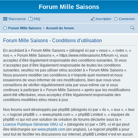
Forum Mille Saisons
Raccourcis
FAQ
Inscription
Connexion
Forum Mille Saisons
Accueil du forum
ec
Forum Mille Saisons - Conditions d’utilisation
her
En accédant à « Forum Mille Saisons » (désigné ici par « nous », « notre », «
ch
nos », « Forum Mille Saisons », « https://www.millesaisons.fr/forum »), vous
er
acceptez d’être légalement responsable des conditions suivantes. Si vous
n’acceptez pas d’être légalement responsable de toutes les conditions
suivantes, veuillez ne pas utiliser et/ou accéder à « Forum Mille Saisons ».
Nous pouvons modifier ces conditions à n’importe quel moment et nous
essaierons de vous informer de ces modifications, bien que nous vous
conseillons de vérifier régulièrement cela par vous-même car si vous
continuez à participer à « Forum Mille Saisons » après que les modifications
aient été effectuées, vous acceptez d’être légalement responsable des
conditions modifiées et/ou mises à jour.
Nos forums sont développés par phpBB (désignés ici par « ils », « eux », « leur
», « logiciel phpBB », « www.phpbb.com », « phpBB Limited », « équipes de
phpBB ») qui est une solution de création de forums déclarée sous la «
Licence Publique Générale GNU v2
» (désignée ici par « GPL ») et qui peut
être téléchargée sur
www.phpbb.com
(en anglais). Le logiciel phpBB a pour
seul but de faciliter les discussions sur internet, phpBB Limited n’est en aucun