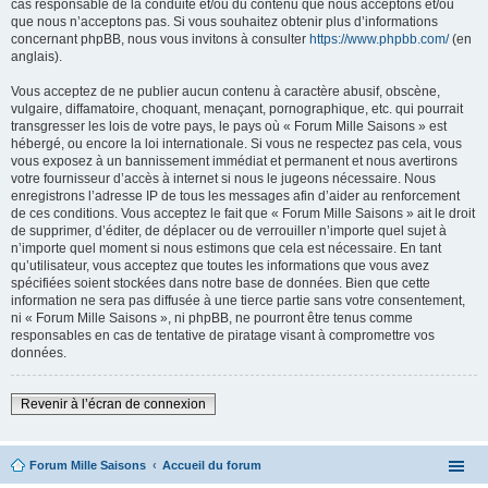
cas responsable de la conduite et/ou du contenu que nous acceptons et/ou
que nous n’acceptons pas. Si vous souhaitez obtenir plus d’informations
concernant phpBB, nous vous invitons à consulter
https://www.phpbb.com/
(en
anglais).
Vous acceptez de ne publier aucun contenu à caractère abusif, obscène,
vulgaire, diffamatoire, choquant, menaçant, pornographique, etc. qui pourrait
transgresser les lois de votre pays, le pays où « Forum Mille Saisons » est
hébergé, ou encore la loi internationale. Si vous ne respectez pas cela, vous
vous exposez à un bannissement immédiat et permanent et nous avertirons
votre fournisseur d’accès à internet si nous le jugeons nécessaire. Nous
enregistrons l’adresse IP de tous les messages afin d’aider au renforcement
de ces conditions. Vous acceptez le fait que « Forum Mille Saisons » ait le droit
de supprimer, d’éditer, de déplacer ou de verrouiller n’importe quel sujet à
n’importe quel moment si nous estimons que cela est nécessaire. En tant
qu’utilisateur, vous acceptez que toutes les informations que vous avez
spécifiées soient stockées dans notre base de données. Bien que cette
information ne sera pas diffusée à une tierce partie sans votre consentement,
ni « Forum Mille Saisons », ni phpBB, ne pourront être tenus comme
responsables en cas de tentative de piratage visant à compromettre vos
données.
Revenir à l’écran de connexion
Forum Mille Saisons
Accueil du forum