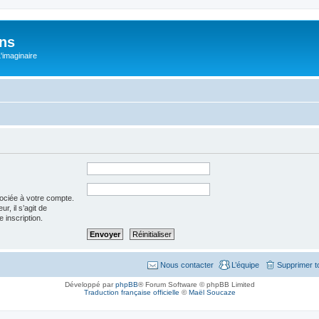
ons
L'imaginaire
sociée à votre compte.
r, il s’agit de
 inscription.
Nous contacter
L’équipe
Supprimer t
Développé par
phpBB
® Forum Software © phpBB Limited
Traduction française officielle
©
Maël Soucaze