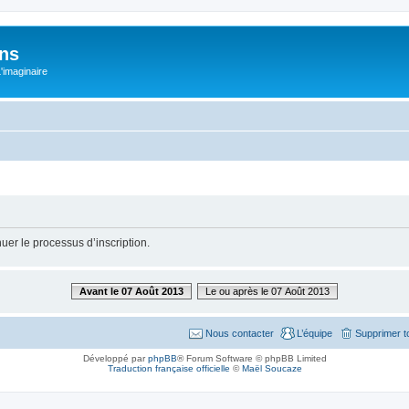
ons
L'imaginaire
uer le processus d’inscription.
Avant le 07 Août 2013
Le ou après le 07 Août 2013
Nous contacter
L’équipe
Supprimer t
Développé par
phpBB
® Forum Software © phpBB Limited
Traduction française officielle
©
Maël Soucaze