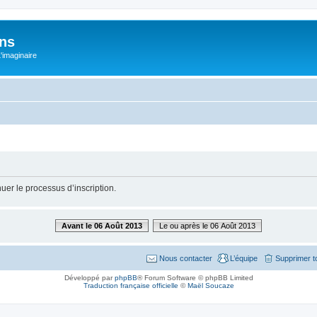
ons
L'imaginaire
uer le processus d’inscription.
Avant le 06 Août 2013
Le ou après le 06 Août 2013
Nous contacter
L’équipe
Supprimer t
Développé par
phpBB
® Forum Software © phpBB Limited
Traduction française officielle
©
Maël Soucaze