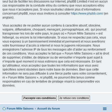
seul but de faciliter les discussions sur internet, phpBB Limited n’est en aucun
cas responsable de la conduite et/ou du contenu que nous acceptons et/ou
que nous n’acceptons pas. Si vous souhaitez obtenir plus d’informations
concernant phpBB, nous vous invitons à consulter
https://www.phpbb.com/
(en
anglais).
Vous acceptez de ne publier aucun contenu à caractère abusif, obscène,
vulgaire, diffamatoire, choquant, menaçant, pornographique, etc. qui pourrait
transgresser les lois de votre pays, le pays où « Forum Mille Saisons » est
hébergé, ou encore la loi internationale. Si vous ne respectez pas cela, vous
vous exposez à un bannissement immédiat et permanent et nous avertirons
votre fournisseur d’accès à internet si nous le jugeons nécessaire. Nous
enregistrons l’adresse IP de tous les messages afin d’aider au renforcement
de ces conditions. Vous acceptez le fait que « Forum Mille Saisons » ait le droit
de supprimer, d’éditer, de déplacer ou de verrouiller n’importe quel sujet à
n’importe quel moment si nous estimons que cela est nécessaire. En tant
qu’utilisateur, vous acceptez que toutes les informations que vous avez
spécifiées soient stockées dans notre base de données. Bien que cette
information ne sera pas diffusée à une tierce partie sans votre consentement,
ni « Forum Mille Saisons », ni phpBB, ne pourront être tenus comme
responsables en cas de tentative de piratage visant à compromettre vos
données.
Forum Mille Saisons
Accueil du forum