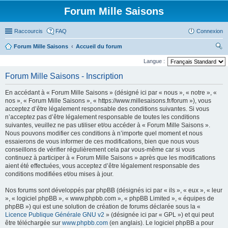
Forum Mille Saisons
Raccourcis
FAQ
Connexion
Forum Mille Saisons
Accueil du forum
ec
Langue :
her
Forum Mille Saisons - Inscription
ch
En accédant à « Forum Mille Saisons » (désigné ici par « nous », « notre », «
er
nos », « Forum Mille Saisons », « https://www.millesaisons.fr/forum »), vous
acceptez d’être légalement responsable des conditions suivantes. Si vous
n’acceptez pas d’être légalement responsable de toutes les conditions
suivantes, veuillez ne pas utiliser et/ou accéder à « Forum Mille Saisons ».
Nous pouvons modifier ces conditions à n’importe quel moment et nous
essaierons de vous informer de ces modifications, bien que nous vous
conseillons de vérifier régulièrement cela par vous-même car si vous
continuez à participer à « Forum Mille Saisons » après que les modifications
aient été effectuées, vous acceptez d’être légalement responsable des
conditions modifiées et/ou mises à jour.
Nos forums sont développés par phpBB (désignés ici par « ils », « eux », « leur
», « logiciel phpBB », « www.phpbb.com », « phpBB Limited », « équipes de
phpBB ») qui est une solution de création de forums déclarée sous la «
Licence Publique Générale GNU v2
» (désignée ici par « GPL ») et qui peut
être téléchargée sur
www.phpbb.com
(en anglais). Le logiciel phpBB a pour