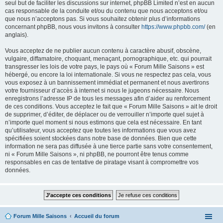
seul but de faciliter les discussions sur internet, phpBB Limited n’est en aucun
cas responsable de la conduite et/ou du contenu que nous acceptons et/ou
que nous n’acceptons pas. Si vous souhaitez obtenir plus d’informations
concernant phpBB, nous vous invitons à consulter
https://www.phpbb.com/
(en
anglais).
Vous acceptez de ne publier aucun contenu à caractère abusif, obscène,
vulgaire, diffamatoire, choquant, menaçant, pornographique, etc. qui pourrait
transgresser les lois de votre pays, le pays où « Forum Mille Saisons » est
hébergé, ou encore la loi internationale. Si vous ne respectez pas cela, vous
vous exposez à un bannissement immédiat et permanent et nous avertirons
votre fournisseur d’accès à internet si nous le jugeons nécessaire. Nous
enregistrons l’adresse IP de tous les messages afin d’aider au renforcement
de ces conditions. Vous acceptez le fait que « Forum Mille Saisons » ait le droit
de supprimer, d’éditer, de déplacer ou de verrouiller n’importe quel sujet à
n’importe quel moment si nous estimons que cela est nécessaire. En tant
qu’utilisateur, vous acceptez que toutes les informations que vous avez
spécifiées soient stockées dans notre base de données. Bien que cette
information ne sera pas diffusée à une tierce partie sans votre consentement,
ni « Forum Mille Saisons », ni phpBB, ne pourront être tenus comme
responsables en cas de tentative de piratage visant à compromettre vos
données.
Forum Mille Saisons
Accueil du forum