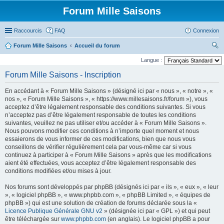
Forum Mille Saisons
Raccourcis
FAQ
Connexion
Forum Mille Saisons
Accueil du forum
ec
Langue :
her
Forum Mille Saisons - Inscription
ch
En accédant à « Forum Mille Saisons » (désigné ici par « nous », « notre », «
er
nos », « Forum Mille Saisons », « https://www.millesaisons.fr/forum »), vous
acceptez d’être légalement responsable des conditions suivantes. Si vous
n’acceptez pas d’être légalement responsable de toutes les conditions
suivantes, veuillez ne pas utiliser et/ou accéder à « Forum Mille Saisons ».
Nous pouvons modifier ces conditions à n’importe quel moment et nous
essaierons de vous informer de ces modifications, bien que nous vous
conseillons de vérifier régulièrement cela par vous-même car si vous
continuez à participer à « Forum Mille Saisons » après que les modifications
aient été effectuées, vous acceptez d’être légalement responsable des
conditions modifiées et/ou mises à jour.
Nos forums sont développés par phpBB (désignés ici par « ils », « eux », « leur
», « logiciel phpBB », « www.phpbb.com », « phpBB Limited », « équipes de
phpBB ») qui est une solution de création de forums déclarée sous la «
Licence Publique Générale GNU v2
» (désignée ici par « GPL ») et qui peut
être téléchargée sur
www.phpbb.com
(en anglais). Le logiciel phpBB a pour