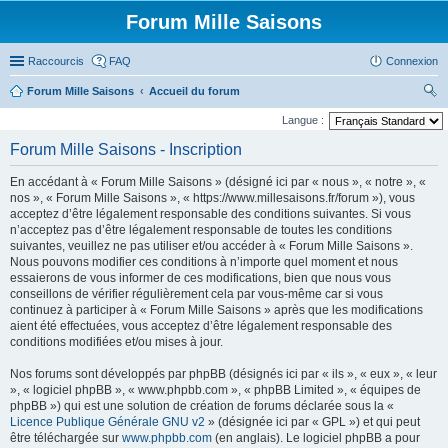
Forum Mille Saisons
Raccourcis
FAQ
Connexion
Forum Mille Saisons
Accueil du forum
ec
Langue :
her
Forum Mille Saisons - Inscription
ch
En accédant à « Forum Mille Saisons » (désigné ici par « nous », « notre », «
er
nos », « Forum Mille Saisons », « https://www.millesaisons.fr/forum »), vous
acceptez d’être légalement responsable des conditions suivantes. Si vous
n’acceptez pas d’être légalement responsable de toutes les conditions
suivantes, veuillez ne pas utiliser et/ou accéder à « Forum Mille Saisons ».
Nous pouvons modifier ces conditions à n’importe quel moment et nous
essaierons de vous informer de ces modifications, bien que nous vous
conseillons de vérifier régulièrement cela par vous-même car si vous
continuez à participer à « Forum Mille Saisons » après que les modifications
aient été effectuées, vous acceptez d’être légalement responsable des
conditions modifiées et/ou mises à jour.
Nos forums sont développés par phpBB (désignés ici par « ils », « eux », « leur
», « logiciel phpBB », « www.phpbb.com », « phpBB Limited », « équipes de
phpBB ») qui est une solution de création de forums déclarée sous la «
Licence Publique Générale GNU v2
» (désignée ici par « GPL ») et qui peut
être téléchargée sur
www.phpbb.com
(en anglais). Le logiciel phpBB a pour