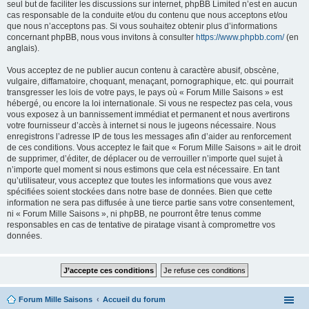
seul but de faciliter les discussions sur internet, phpBB Limited n’est en aucun
cas responsable de la conduite et/ou du contenu que nous acceptons et/ou
que nous n’acceptons pas. Si vous souhaitez obtenir plus d’informations
concernant phpBB, nous vous invitons à consulter
https://www.phpbb.com/
(en
anglais).
Vous acceptez de ne publier aucun contenu à caractère abusif, obscène,
vulgaire, diffamatoire, choquant, menaçant, pornographique, etc. qui pourrait
transgresser les lois de votre pays, le pays où « Forum Mille Saisons » est
hébergé, ou encore la loi internationale. Si vous ne respectez pas cela, vous
vous exposez à un bannissement immédiat et permanent et nous avertirons
votre fournisseur d’accès à internet si nous le jugeons nécessaire. Nous
enregistrons l’adresse IP de tous les messages afin d’aider au renforcement
de ces conditions. Vous acceptez le fait que « Forum Mille Saisons » ait le droit
de supprimer, d’éditer, de déplacer ou de verrouiller n’importe quel sujet à
n’importe quel moment si nous estimons que cela est nécessaire. En tant
qu’utilisateur, vous acceptez que toutes les informations que vous avez
spécifiées soient stockées dans notre base de données. Bien que cette
information ne sera pas diffusée à une tierce partie sans votre consentement,
ni « Forum Mille Saisons », ni phpBB, ne pourront être tenus comme
responsables en cas de tentative de piratage visant à compromettre vos
données.
Forum Mille Saisons
Accueil du forum