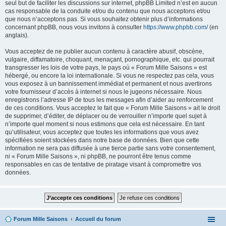
seul but de faciliter les discussions sur internet, phpBB Limited n’est en aucun
cas responsable de la conduite et/ou du contenu que nous acceptons et/ou
que nous n’acceptons pas. Si vous souhaitez obtenir plus d’informations
concernant phpBB, nous vous invitons à consulter
https://www.phpbb.com/
(en
anglais).
Vous acceptez de ne publier aucun contenu à caractère abusif, obscène,
vulgaire, diffamatoire, choquant, menaçant, pornographique, etc. qui pourrait
transgresser les lois de votre pays, le pays où « Forum Mille Saisons » est
hébergé, ou encore la loi internationale. Si vous ne respectez pas cela, vous
vous exposez à un bannissement immédiat et permanent et nous avertirons
votre fournisseur d’accès à internet si nous le jugeons nécessaire. Nous
enregistrons l’adresse IP de tous les messages afin d’aider au renforcement
de ces conditions. Vous acceptez le fait que « Forum Mille Saisons » ait le droit
de supprimer, d’éditer, de déplacer ou de verrouiller n’importe quel sujet à
n’importe quel moment si nous estimons que cela est nécessaire. En tant
qu’utilisateur, vous acceptez que toutes les informations que vous avez
spécifiées soient stockées dans notre base de données. Bien que cette
information ne sera pas diffusée à une tierce partie sans votre consentement,
ni « Forum Mille Saisons », ni phpBB, ne pourront être tenus comme
responsables en cas de tentative de piratage visant à compromettre vos
données.
Forum Mille Saisons
Accueil du forum