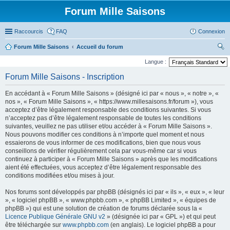
Forum Mille Saisons
Raccourcis
FAQ
Connexion
Forum Mille Saisons
Accueil du forum
ec
Langue :
her
Forum Mille Saisons - Inscription
ch
En accédant à « Forum Mille Saisons » (désigné ici par « nous », « notre », «
er
nos », « Forum Mille Saisons », « https://www.millesaisons.fr/forum »), vous
acceptez d’être légalement responsable des conditions suivantes. Si vous
n’acceptez pas d’être légalement responsable de toutes les conditions
suivantes, veuillez ne pas utiliser et/ou accéder à « Forum Mille Saisons ».
Nous pouvons modifier ces conditions à n’importe quel moment et nous
essaierons de vous informer de ces modifications, bien que nous vous
conseillons de vérifier régulièrement cela par vous-même car si vous
continuez à participer à « Forum Mille Saisons » après que les modifications
aient été effectuées, vous acceptez d’être légalement responsable des
conditions modifiées et/ou mises à jour.
Nos forums sont développés par phpBB (désignés ici par « ils », « eux », « leur
», « logiciel phpBB », « www.phpbb.com », « phpBB Limited », « équipes de
phpBB ») qui est une solution de création de forums déclarée sous la «
Licence Publique Générale GNU v2
» (désignée ici par « GPL ») et qui peut
être téléchargée sur
www.phpbb.com
(en anglais). Le logiciel phpBB a pour