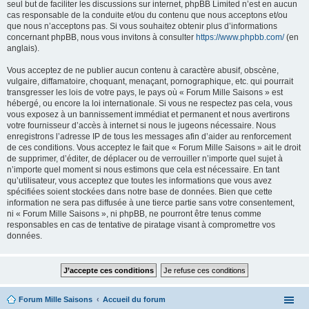
seul but de faciliter les discussions sur internet, phpBB Limited n’est en aucun
cas responsable de la conduite et/ou du contenu que nous acceptons et/ou
que nous n’acceptons pas. Si vous souhaitez obtenir plus d’informations
concernant phpBB, nous vous invitons à consulter
https://www.phpbb.com/
(en
anglais).
Vous acceptez de ne publier aucun contenu à caractère abusif, obscène,
vulgaire, diffamatoire, choquant, menaçant, pornographique, etc. qui pourrait
transgresser les lois de votre pays, le pays où « Forum Mille Saisons » est
hébergé, ou encore la loi internationale. Si vous ne respectez pas cela, vous
vous exposez à un bannissement immédiat et permanent et nous avertirons
votre fournisseur d’accès à internet si nous le jugeons nécessaire. Nous
enregistrons l’adresse IP de tous les messages afin d’aider au renforcement
de ces conditions. Vous acceptez le fait que « Forum Mille Saisons » ait le droit
de supprimer, d’éditer, de déplacer ou de verrouiller n’importe quel sujet à
n’importe quel moment si nous estimons que cela est nécessaire. En tant
qu’utilisateur, vous acceptez que toutes les informations que vous avez
spécifiées soient stockées dans notre base de données. Bien que cette
information ne sera pas diffusée à une tierce partie sans votre consentement,
ni « Forum Mille Saisons », ni phpBB, ne pourront être tenus comme
responsables en cas de tentative de piratage visant à compromettre vos
données.
Forum Mille Saisons
Accueil du forum