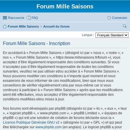
Forum Mille Saisons
Raccourcis
FAQ
Connexion
Forum Mille Saisons
Accueil du forum
ec
Langue :
her
Forum Mille Saisons - Inscription
ch
En accédant à « Forum Mille Saisons » (désigné ici par « nous », « notre », «
er
nos », « Forum Mille Saisons », « https://www.millesaisons.fr/forum »), vous
acceptez d’être légalement responsable des conditions suivantes. Si vous
n’acceptez pas d’être légalement responsable de toutes les conditions
suivantes, veuillez ne pas utiliser et/ou accéder à « Forum Mille Saisons ».
Nous pouvons modifier ces conditions à n’importe quel moment et nous
essaierons de vous informer de ces modifications, bien que nous vous
conseillons de vérifier régulièrement cela par vous-même car si vous
continuez à participer à « Forum Mille Saisons » après que les modifications
aient été effectuées, vous acceptez d’être légalement responsable des
conditions modifiées et/ou mises à jour.
Nos forums sont développés par phpBB (désignés ici par « ils », « eux », « leur
», « logiciel phpBB », « www.phpbb.com », « phpBB Limited », « équipes de
phpBB ») qui est une solution de création de forums déclarée sous la «
Licence Publique Générale GNU v2
» (désignée ici par « GPL ») et qui peut
être téléchargée sur
www.phpbb.com
(en anglais). Le logiciel phpBB a pour