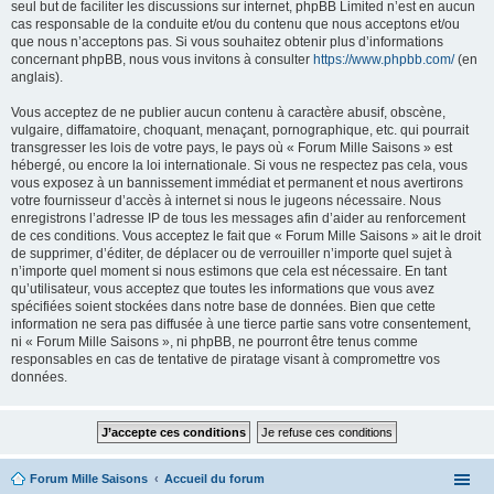
seul but de faciliter les discussions sur internet, phpBB Limited n’est en aucun
cas responsable de la conduite et/ou du contenu que nous acceptons et/ou
que nous n’acceptons pas. Si vous souhaitez obtenir plus d’informations
concernant phpBB, nous vous invitons à consulter
https://www.phpbb.com/
(en
anglais).
Vous acceptez de ne publier aucun contenu à caractère abusif, obscène,
vulgaire, diffamatoire, choquant, menaçant, pornographique, etc. qui pourrait
transgresser les lois de votre pays, le pays où « Forum Mille Saisons » est
hébergé, ou encore la loi internationale. Si vous ne respectez pas cela, vous
vous exposez à un bannissement immédiat et permanent et nous avertirons
votre fournisseur d’accès à internet si nous le jugeons nécessaire. Nous
enregistrons l’adresse IP de tous les messages afin d’aider au renforcement
de ces conditions. Vous acceptez le fait que « Forum Mille Saisons » ait le droit
de supprimer, d’éditer, de déplacer ou de verrouiller n’importe quel sujet à
n’importe quel moment si nous estimons que cela est nécessaire. En tant
qu’utilisateur, vous acceptez que toutes les informations que vous avez
spécifiées soient stockées dans notre base de données. Bien que cette
information ne sera pas diffusée à une tierce partie sans votre consentement,
ni « Forum Mille Saisons », ni phpBB, ne pourront être tenus comme
responsables en cas de tentative de piratage visant à compromettre vos
données.
Forum Mille Saisons
Accueil du forum