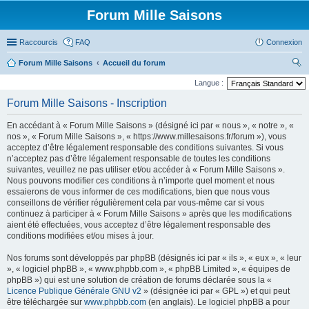
Forum Mille Saisons
Raccourcis
FAQ
Connexion
Forum Mille Saisons
Accueil du forum
ec
Langue :
her
Forum Mille Saisons - Inscription
ch
En accédant à « Forum Mille Saisons » (désigné ici par « nous », « notre », «
er
nos », « Forum Mille Saisons », « https://www.millesaisons.fr/forum »), vous
acceptez d’être légalement responsable des conditions suivantes. Si vous
n’acceptez pas d’être légalement responsable de toutes les conditions
suivantes, veuillez ne pas utiliser et/ou accéder à « Forum Mille Saisons ».
Nous pouvons modifier ces conditions à n’importe quel moment et nous
essaierons de vous informer de ces modifications, bien que nous vous
conseillons de vérifier régulièrement cela par vous-même car si vous
continuez à participer à « Forum Mille Saisons » après que les modifications
aient été effectuées, vous acceptez d’être légalement responsable des
conditions modifiées et/ou mises à jour.
Nos forums sont développés par phpBB (désignés ici par « ils », « eux », « leur
», « logiciel phpBB », « www.phpbb.com », « phpBB Limited », « équipes de
phpBB ») qui est une solution de création de forums déclarée sous la «
Licence Publique Générale GNU v2
» (désignée ici par « GPL ») et qui peut
être téléchargée sur
www.phpbb.com
(en anglais). Le logiciel phpBB a pour