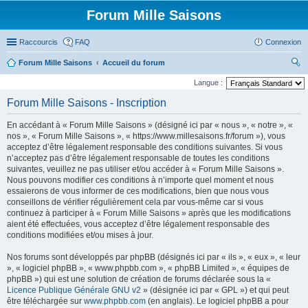
Forum Mille Saisons
Raccourcis
FAQ
Connexion
Forum Mille Saisons
Accueil du forum
ec
Langue :
her
Forum Mille Saisons - Inscription
ch
En accédant à « Forum Mille Saisons » (désigné ici par « nous », « notre », «
er
nos », « Forum Mille Saisons », « https://www.millesaisons.fr/forum »), vous
acceptez d’être légalement responsable des conditions suivantes. Si vous
n’acceptez pas d’être légalement responsable de toutes les conditions
suivantes, veuillez ne pas utiliser et/ou accéder à « Forum Mille Saisons ».
Nous pouvons modifier ces conditions à n’importe quel moment et nous
essaierons de vous informer de ces modifications, bien que nous vous
conseillons de vérifier régulièrement cela par vous-même car si vous
continuez à participer à « Forum Mille Saisons » après que les modifications
aient été effectuées, vous acceptez d’être légalement responsable des
conditions modifiées et/ou mises à jour.
Nos forums sont développés par phpBB (désignés ici par « ils », « eux », « leur
», « logiciel phpBB », « www.phpbb.com », « phpBB Limited », « équipes de
phpBB ») qui est une solution de création de forums déclarée sous la «
Licence Publique Générale GNU v2
» (désignée ici par « GPL ») et qui peut
être téléchargée sur
www.phpbb.com
(en anglais). Le logiciel phpBB a pour