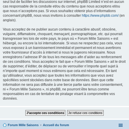
seul but de faciliter les discussions sur internet, phpBB Limited n’est en aucun
cas responsable de la conduite et/ou du contenu que nous acceptons et/ou
que nous n’acceptons pas. Si vous souhaitez obtenir plus d’informations
concernant phpBB, nous vous invitons à consulter
https://www.phpbb.com/
(en
anglais).
Vous acceptez de ne publier aucun contenu à caractère abusif, obscène,
vulgaire, diffamatoire, choquant, menaçant, pornographique, etc. qui pourrait
transgresser les lois de votre pays, le pays où « Forum Mille Saisons » est
hébergé, ou encore la loi internationale. Si vous ne respectez pas cela, vous
vous exposez à un bannissement immédiat et permanent et nous avertirons
votre fournisseur d’accès à internet si nous le jugeons nécessaire. Nous
enregistrons l’adresse IP de tous les messages afin d’aider au renforcement
de ces conditions. Vous acceptez le fait que « Forum Mille Saisons » ait le droit
de supprimer, d’éditer, de déplacer ou de verrouiller n’importe quel sujet à
n’importe quel moment si nous estimons que cela est nécessaire. En tant
qu’utilisateur, vous acceptez que toutes les informations que vous avez
spécifiées soient stockées dans notre base de données. Bien que cette
information ne sera pas diffusée à une tierce partie sans votre consentement,
ni « Forum Mille Saisons », ni phpBB, ne pourront être tenus comme
responsables en cas de tentative de piratage visant à compromettre vos
données.
Forum Mille Saisons
Accueil du forum