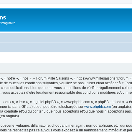
ons
L'imaginaire
, « notre », « nos », « Forum Mille Saisons », « https://www.millesaisons.fr/forum
e de toutes les conditions suivantes, veuillez ne pas utiliser et/ou accéder à « Fo
ces modifications, bien que nous vous conseillons de vérifier régulièrement cela 
s, vous acceptez d’être légalement responsable des conditions modifiées et/ou mise
, « eux », « leur », « logiciel phpBB », « www.phpbb.com », « phpBB Limited », « 
née ici par « GPL ») et qui peut être téléchargée sur
www.phpbb.com
(en anglais).
 la conduite et/ou du contenu que nous acceptons et/ou que nous n’acceptons pas. 
(en anglais).
obscène, vulgaire, diffamatoire, choquant, menaçant, pornographique, etc. qui pourr
Si vous ne respectez pas cela, vous vous exposez à un bannissement immédiat et per