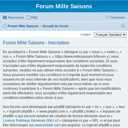
Forum Mille Saisons
Raccourcis
FAQ
Connexion
Forum Mille Saisons
Accueil du forum
ec
Langue :
her
Forum Mille Saisons - Inscription
ch
En accédant à « Forum Mille Saisons » (désigné ici par « nous », « notre », «
er
nos », « Forum Mille Saisons », « https://www.millesaisons.fr/forum »), vous
acceptez d’être légalement responsable des conditions suivantes. Si vous
n’acceptez pas d’être légalement responsable de toutes les conditions
suivantes, veuillez ne pas utiliser et/ou accéder à « Forum Mille Saisons ».
Nous pouvons modifier ces conditions à n’importe quel moment et nous
essaierons de vous informer de ces modifications, bien que nous vous
conseillons de vérifier régulièrement cela par vous-même car si vous
continuez à participer à « Forum Mille Saisons » après que les modifications
aient été effectuées, vous acceptez d’être légalement responsable des
conditions modifiées et/ou mises à jour.
Nos forums sont développés par phpBB (désignés ici par « ils », « eux », « leur
», « logiciel phpBB », « www.phpbb.com », « phpBB Limited », « équipes de
phpBB ») qui est une solution de création de forums déclarée sous la «
Licence Publique Générale GNU v2
» (désignée ici par « GPL ») et qui peut
être téléchargée sur
www.phpbb.com
(en anglais). Le logiciel phpBB a pour