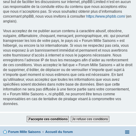
seul but de faciliter les discussions sur internet, phpBB Limited n’est en aucun
cas responsable de la conduite et/ou du contenu que nous acceptons et/ou
que nous n’acceptons pas. Si vous souhaitez obtenir plus d’informations
concernant phpBB, nous vous invitons à consulter
https://www.phpbb.com/
(en
anglais).
Vous acceptez de ne publier aucun contenu à caractère abusif, obscène,
vulgaire, diffamatoire, choquant, menaçant, pornographique, etc. qui pourrait
transgresser les lois de votre pays, le pays où « Forum Mille Saisons » est
hébergé, ou encore la loi internationale. Si vous ne respectez pas cela, vous
vous exposez à un bannissement immédiat et permanent et nous avertirons
votre fournisseur d’accès à internet si nous le jugeons nécessaire. Nous
enregistrons l’adresse IP de tous les messages afin d’aider au renforcement
de ces conditions. Vous acceptez le fait que « Forum Mille Saisons » ait le droit
de supprimer, d’éditer, de déplacer ou de verrouiller n’importe quel sujet à
n’importe quel moment si nous estimons que cela est nécessaire. En tant
qu’utilisateur, vous acceptez que toutes les informations que vous avez
spécifiées soient stockées dans notre base de données. Bien que cette
information ne sera pas diffusée à une tierce partie sans votre consentement,
ni « Forum Mille Saisons », ni phpBB, ne pourront être tenus comme
responsables en cas de tentative de piratage visant à compromettre vos
données.
Forum Mille Saisons
Accueil du forum