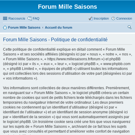
Forum Mille Saisons
Raccourcis
FAQ
Inscription
Connexion
Forum Mille Saisons
Accueil du forum
ec
Forum Mille Saisons - Politique de confidentialité
her
Cette politique de confidentialité explique en détail comment « Forum Mille
ch
Saisons » et ses sociétés affiliées (désignés ici par « nous », « notre », « nos »,
er
« Forum Mille Saisons », « https://www.millesaisons.fr/forum ») et phpBB
(désigné ici par « ils », « eux », « leur », « logiciel phpBB », « www.phpbb.com
», « phpBB Limited », « équipes de phpBB ») utilisent toutes les informations
qui ont collectées lors des sessions d’utilisation de votre part (désignées ici par
« vos informations »).
Vos informations sont collectées de deux manières différentes. Premièrement,
en naviguant sur « Forum Mille Saisons », le logiciel phpBB créera un certain
nombre de cookies qui sont de petits fichiers texte téléchargés dans les fichiers
temporaires du navigateur internet de votre ordinateur. Les deux premiers
cookies ne contiennent qu’un identifiant d’utilisateur (désigné ici par «
identifiant de l’utilisateur ») et un identifiant de session anonyme (désigné ici
par « identifiant de la session ») qui vous sont automatiquement assignés par
le logiciel phpBB. Un troisième cookie sera créé une fois que vous naviguerez
sur les sujets de « Forum Mille Saisons », archivant de ce fait tous les sujets
que vous avez consultés et permettant d’améliorer votre confort de navigation