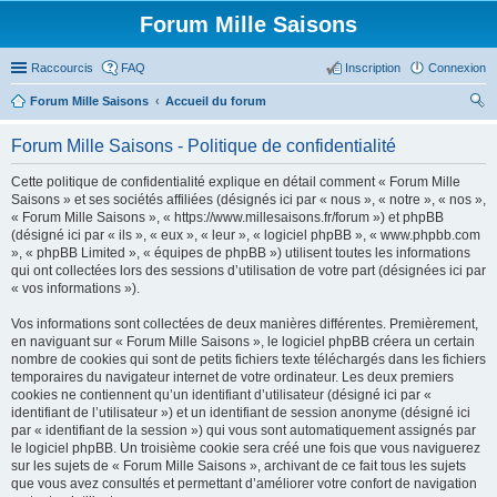
Forum Mille Saisons
Raccourcis
FAQ
Inscription
Connexion
Forum Mille Saisons
Accueil du forum
ec
Forum Mille Saisons - Politique de confidentialité
her
Cette politique de confidentialité explique en détail comment « Forum Mille
ch
Saisons » et ses sociétés affiliées (désignés ici par « nous », « notre », « nos »,
er
« Forum Mille Saisons », « https://www.millesaisons.fr/forum ») et phpBB
(désigné ici par « ils », « eux », « leur », « logiciel phpBB », « www.phpbb.com
», « phpBB Limited », « équipes de phpBB ») utilisent toutes les informations
qui ont collectées lors des sessions d’utilisation de votre part (désignées ici par
« vos informations »).
Vos informations sont collectées de deux manières différentes. Premièrement,
en naviguant sur « Forum Mille Saisons », le logiciel phpBB créera un certain
nombre de cookies qui sont de petits fichiers texte téléchargés dans les fichiers
temporaires du navigateur internet de votre ordinateur. Les deux premiers
cookies ne contiennent qu’un identifiant d’utilisateur (désigné ici par «
identifiant de l’utilisateur ») et un identifiant de session anonyme (désigné ici
par « identifiant de la session ») qui vous sont automatiquement assignés par
le logiciel phpBB. Un troisième cookie sera créé une fois que vous naviguerez
sur les sujets de « Forum Mille Saisons », archivant de ce fait tous les sujets
que vous avez consultés et permettant d’améliorer votre confort de navigation