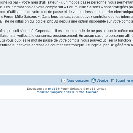
gné ici par « votre nom d’utilisateur »), un mot de passe personnel vous permettan
e. Les informations de votre compte sur « Forum Mille Saisons » sont protégées pa
om d’utilisateur, de votre mot de passe et de votre adresse de courrier électroniq
on de « Forum Mille Saisons ». Dans tous les cas, vous pouvez contrôler quelles info
 liste de diffusion du logiciel phpBB depuis une option disponible sur votre compte
in qu’il soit sécurisé. Cependant, il est recommandé de ne pas utiliser le même mot
aisons », veillez à le conservez précieusement. En aucun cas une personne affilié
i vous oubliez le mot de passe de votre compte, vous pouvez utiliser la fonction « 
tilisateur et votre adresse de courrier électronique. Le logiciel phpBB générera 
Nous contacter
L’équipe
Supprimer t
Développé par
phpBB
® Forum Software © phpBB Limited
Traduction française officielle
©
Maël Soucaze