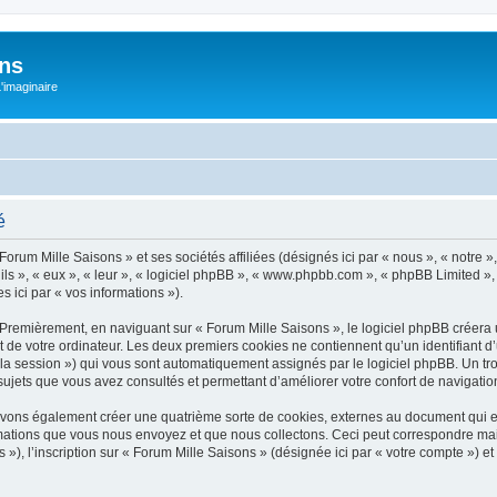
ons
L'imaginaire
é
Forum Mille Saisons » et ses sociétés affiliées (désignés ici par « nous », « notre »
 ils », « eux », « leur », « logiciel phpBB », « www.phpbb.com », « phpBB Limited »,
s ici par « vos informations »).
Premièrement, en naviguant sur « Forum Mille Saisons », le logiciel phpBB créera u
de votre ordinateur. Les deux premiers cookies ne contiennent qu’un identifiant d’util
e la session ») qui vous sont automatiquement assignés par le logiciel phpBB. Un t
sujets que vous avez consultés et permettant d’améliorer votre confort de navigation 
uvons également créer une quatrième sorte de cookies, externes au document qui e
mations que vous nous envoyez et que nous collectons. Ceci peut correspondre mais
, l’inscription sur « Forum Mille Saisons » (désignée ici par « votre compte ») et 