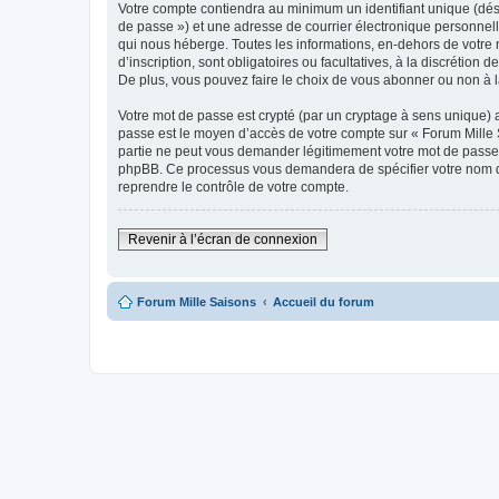
Votre compte contiendra au minimum un identifiant unique (dési
de passe ») et une adresse de courrier électronique personnell
qui nous héberge. Toutes les informations, en-dehors de votre n
d’inscription, sont obligatoires ou facultatives, à la discréti
De plus, vous pouvez faire le choix de vous abonner ou non à la
Votre mot de passe est crypté (par un cryptage à sens unique) af
passe est le moyen d’accès de votre compte sur « Forum Mille S
partie ne peut vous demander légitimement votre mot de passe. S
phpBB. Ce processus vous demandera de spécifier votre nom d’u
reprendre le contrôle de votre compte.
Revenir à l’écran de connexion
Forum Mille Saisons
Accueil du forum