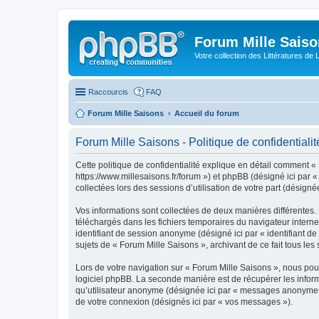
Forum Mille Sais
Votre collection des Littératures de 
Raccourcis
FAQ
Forum Mille Saisons
Accueil du forum
Forum Mille Saisons - Politique de confidentialit
Cette politique de confidentialité explique en détail comment « 
https://www.millesaisons.fr/forum ») et phpBB (désigné ici par «
collectées lors des sessions d’utilisation de votre part (désignée
Vos informations sont collectées de deux manières différentes. 
téléchargés dans les fichiers temporaires du navigateur internet 
identifiant de session anonyme (désigné ici par « identifiant d
sujets de « Forum Mille Saisons », archivant de ce fait tous les 
Lors de votre navigation sur « Forum Mille Saisons », nous po
logiciel phpBB. La seconde manière est de récupérer les infor
qu’utilisateur anonyme (désignée ici par « messages anonymes »)
de votre connexion (désignés ici par « vos messages »).