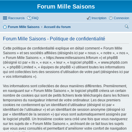
Forum Mille Saisons
Raccourcis
FAQ
Inscription
Connexion
Forum Mille Saisons
Accueil du forum
ec
Forum Mille Saisons - Politique de confidentialité
her
Cette politique de confidentialité explique en détail comment « Forum Mille
ch
Saisons » et ses sociétés affiliées (désignés ici par « nous », « notre », « nos »,
er
« Forum Mille Saisons », « https://www.millesaisons.fr/forum ») et phpBB
(désigné ici par « ils », « eux », « leur », « logiciel phpBB », « www.phpbb.com
», « phpBB Limited », « équipes de phpBB ») utilisent toutes les informations
qui ont collectées lors des sessions d’utilisation de votre part (désignées ici par
« vos informations »).
Vos informations sont collectées de deux manières différentes. Premièrement,
en naviguant sur « Forum Mille Saisons », le logiciel phpBB créera un certain
nombre de cookies qui sont de petits fichiers texte téléchargés dans les fichiers
temporaires du navigateur internet de votre ordinateur. Les deux premiers
cookies ne contiennent qu’un identifiant d’utilisateur (désigné ici par «
identifiant de l’utilisateur ») et un identifiant de session anonyme (désigné ici
par « identifiant de la session ») qui vous sont automatiquement assignés par
le logiciel phpBB. Un troisième cookie sera créé une fois que vous naviguerez
sur les sujets de « Forum Mille Saisons », archivant de ce fait tous les sujets
que vous avez consultés et permettant d’améliorer votre confort de navigation